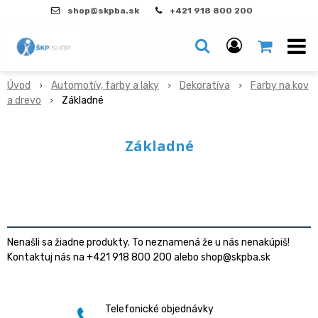
shop@skpba.sk
+421 918 800 200
Úvod
Automotív, farby a laky
Dekoratíva
Farby na kov
a drevo
Základné
Základné
Nenašli sa žiadne produkty. To neznamená že u nás nenakúpiš!
Kontaktuj nás na +421 918 800 200 alebo shop@skpba.sk
Telefonické objednávky