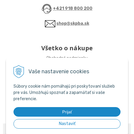
+421 918 800 200
shop@skpba.sk
Všetko o nákupe
Obchodné podmienky
Vaše nastavenie cookies
Sledujte nás
Súbory cookie nám pomáhajú pri poskytovaní služieb
ŠKP-SHOP
pre vás. Umožňujú spoznať a zapamätať si vaše
preferencie.
ŠKP-SHOP
Prijať
Nastaviť
© 2026 ŠKP SHOP •
NextShop
&
e-shop Pohoda Connector
by
NextCom
s.r.o.