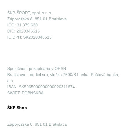
ŠKP-ŠPORT, spol. s r. o.
Záporožská 8, 851 01 Bratislava
IČO: 31 379 630
DIČ: 2020346515
IČ DPH: SK2020346515
Spoločnosť je zapísaná v ORSR
Bratislava I. oddiel sro, vložka 7600/B banka: Poštová banka,
a.s.
IBAN: SK5965000000000020311674
SWIFT: POBNSKBA
ŠKP Shop
Záporožská 8, 851 01 Bratislava