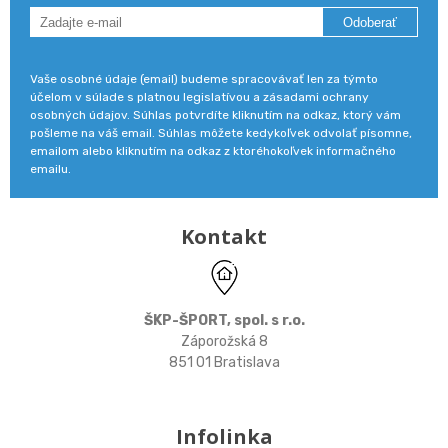
Odoberať
Vaše osobné údaje (email) budeme spracovávať len za týmto
účelom v súlade s platnou legislatívou a zásadami ochrany
osobných údajov. Súhlas potvrdíte kliknutím na odkaz, ktorý vám
pošleme na váš email. Súhlas môžete kedykoľvek odvolať písomne,
emailom alebo kliknutím na odkaz z ktoréhokoľvek informačného
emailu.
Kontakt
ŠKP-ŠPORT, spol. s r.o.
Záporožská 8
851 01 Bratislava
Infolinka