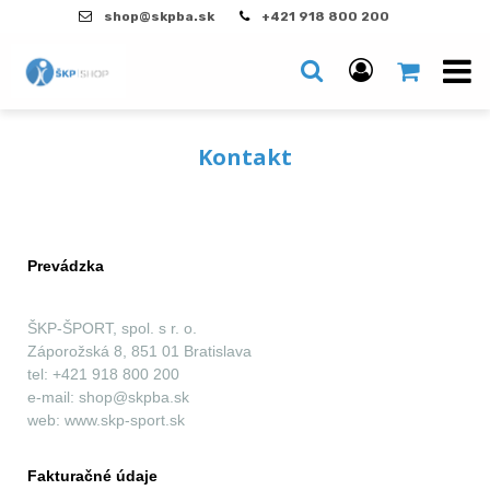
shop@skpba.sk
+421 918 800 200
Kontakt
Prevádzka
ŠKP-ŠPORT, spol. s r. o.
Záporožská 8, 851 01 Bratislava
tel: +421 918 800 200
e-mail: shop@skpba.sk
web: www.skp-sport.sk
Fakturačné údaje