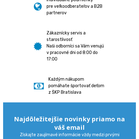
pre veľkoodberateľov a B2B
partnerov
Zákaznícky servis a
starostlivosť
Naši odborníci sa Vám venujú
v pracovné dni od 8:00 do
17:00
Každým nákupom
pomáhate športovať deťom
z ŠKP Bratislava
Najdôležitejšie novinky priamo na
váš email
Získajte zaujímavé informácie vždy medzi prvými