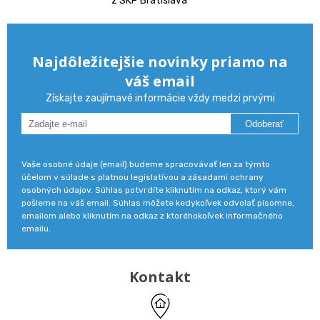
z ŠKP Bratislava
Najdôležitejšie novinky priamo na
váš email
Získajte zaujímavé informácie vždy medzi prvými
Odoberať
Vaše osobné údaje (email) budeme spracovávať len za týmto
účelom v súlade s platnou legislatívou a zásadami ochrany
osobných údajov. Súhlas potvrdíte kliknutím na odkaz, ktorý vám
pošleme na váš email. Súhlas môžete kedykoľvek odvolať písomne,
emailom alebo kliknutím na odkaz z ktoréhokoľvek informačného
emailu.
Kontakt