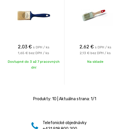
2,03
€
2,62
€
s DPH / ks
s DPH / ks
1,65 €
bez DPH / ks
2,13 €
bez DPH / ks
Dostupné do 3 až 7 pracovných
Na sklade
dní
Produkty:
10
| Aktuálna strana:
1
/
1
Telefonické objednávky
+421 918 800 200