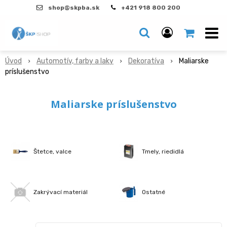
shop@skpba.sk
+421 918 800 200
Úvod
Automotív, farby a laky
Dekoratíva
Maliarske
príslušenstvo
Maliarske príslušenstvo
Štetce, valce
Tmely, riedidlá
Zakrývací materiál
Ostatné