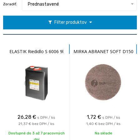
Prednastavené
Zoradiť:
Filter produktov
ELASTIK Riedidlo S 6006 9l
MIRKA ABRANET SOFT D150
26,28
€
1,72
€
s DPH / ks
s DPH / ks
21,37 €
bez DPH / ks
1,40 €
bez DPH / ks
Dostupné do 3 až 7 pracovných
Na sklade
dní