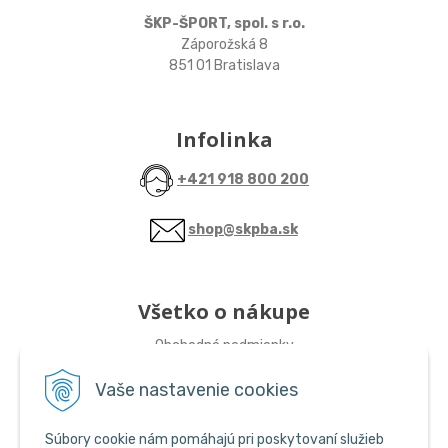
ŠKP-ŠPORT, spol. s r.o.
Záporožská 8
851 01 Bratislava
Infolinka
+421 918 800 200
shop@skpba.sk
Všetko o nákupe
Obchodné podmienky
Vaše nastavenie cookies
Sledujte nás
Súbory cookie nám pomáhajú pri poskytovaní služieb
ŠKP-SHOP