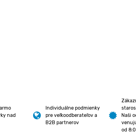
Zákazn
darmo
Individuálne podmienky
staros
vky nad
pre veľkoodberateľov a
Naši o
B2B partnerov
venujú
od 8:0