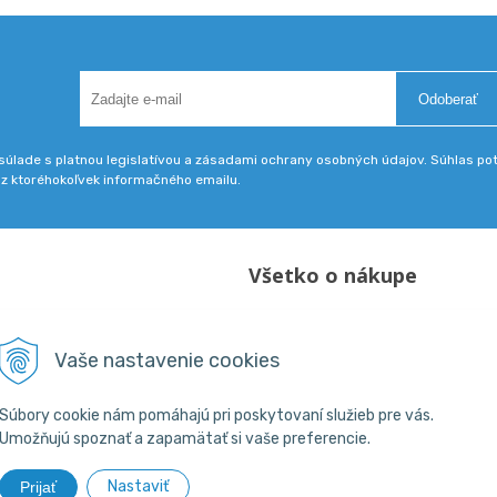
Odoberať
úlade s platnou legislatívou a zásadami ochrany osobných údajov. Súhlas potv
 z ktoréhokoľvek informačného emailu.
Všetko o nákupe
Obchodné podmienky
18 800 200
Vaše nastavenie cookies
skpba.sk
Súbory cookie nám pomáhajú pri poskytovaní služieb pre vás.
Umožňujú spoznať a zapamätať si vaše preferencie.
Nastaviť
Prijať