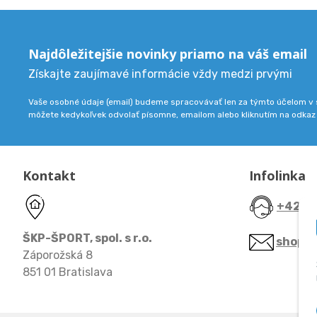
Najdôležitejšie novinky priamo na váš email
Získajte zaujímavé informácie vždy medzi prvými
Vaše osobné údaje (email) budeme spracovávať len za týmto účelom v s
môžete kedykoľvek odvolať písomne, emailom alebo kliknutím na odkaz
Kontakt
Infolinka
+421 9
ŠKP-ŠPORT, spol. s r.o.
shop@
Záporožská 8
851 01 Bratislava