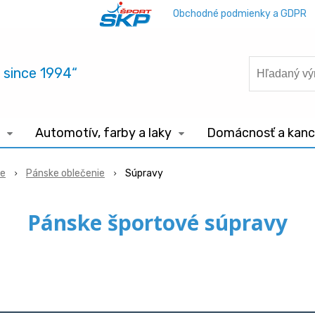
Obchodné podmienky a GDPR
.. since 1994“
Automotív, farby a laky
Domácnosť a kance
ie
Pánske oblečenie
Súpravy
Pánske športové súpravy