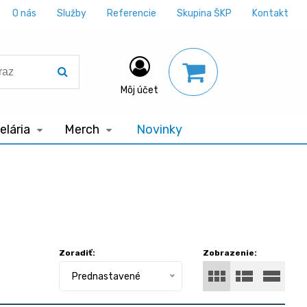
O nás
Služby
Referencie
Skupina ŠKP
Kontakt
Môj účet
lária
Merch
Novinky
Zoradiť:
Zobrazenie:
Prednastavené