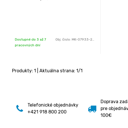
Dostupné do 3 až 7
Obj. čislo:
MK-07933-2001
pracovných dní
Produkty:
1
| Aktuálna strana:
1
/
1
Doprava za
Telefonické objednávky
pre objedná
+421 918 800 200
100€