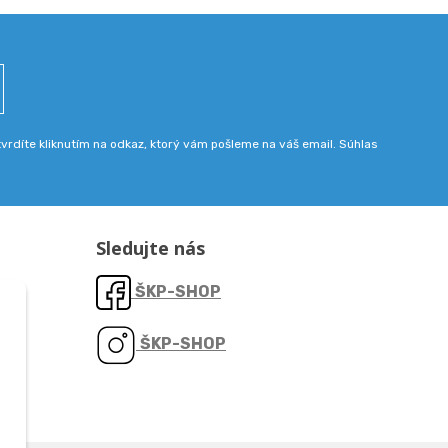
rdíte kliknutím na odkaz, ktorý vám pošleme na váš email. Súhlas
Sledujte nás
ŠKP-SHOP
ŠKP-SHOP