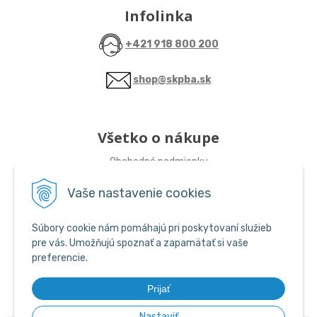
Infolinka
+421 918 800 200
shop@skpba.sk
Všetko o nákupe
Obchodné podmienky
Vaše nastavenie cookies
Sledujte nás
Súbory cookie nám pomáhajú pri poskytovaní služieb
ŠKP-SHOP
pre vás. Umožňujú spoznať a zapamätať si vaše
preferencie.
ŠKP-SHOP
Prijať
Nastaviť