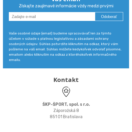
Získajte zaujímavé informácie vždy medzi prvými
Odoberať
Vaše osobné údaje (email) budeme spracovávať len za týmto
účelom v súlade s platnou legislatívou a zásadami ochrany
osobných údajov. Súhlas potvrdíte kliknutím na odkaz, ktorý vám
pošleme na váš email. Súhlas môžete kedykoľvek odvolať písomne,
emailom alebo kliknutím na odkaz z ktoréhokoľvek informačného
emailu.
Kontakt
ŠKP-ŠPORT, spol. s r.o.
Záporožská 8
851 01 Bratislava