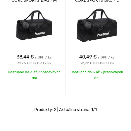
CORE SPORTS BAG - M
CORE SPORTS BAG - L
38,44
€
40,49
€
s DPH / ks
s DPH / ks
31,25 €
bez DPH / ks
32,92 €
bez DPH / ks
Dostupné do 3 až 7 pracovných
Dostupné do 3 až 7 pracovných
dní
dní
Produkty:
2
| Aktuálna strana:
1
/
1