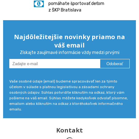
pomáhate športovať deťom
z ŠKP Bratislava
Najdôležitejšie novinky priamo na
váš email
Získajte zaujímavé informácie vždy medzi prvými
Odoberať
Vaše osobné údaje (email) budeme spracovávať len za týmto
účelom v súlade s platnou legislatívou a zásadami ochrany
osobných údajov. Súhlas potvrdíte kliknutím na odkaz, ktorý vám
pošleme na váš email. Súhlas môžete kedykoľvek odvolať písomne,
emailom alebo kliknutím na odkaz z ktoréhokoľvek informačného
emailu.
Kontakt