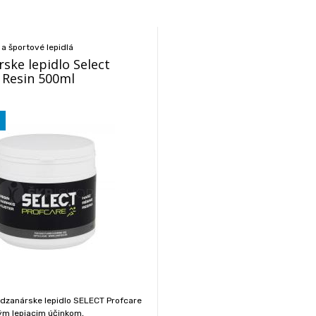
a športové lepidlá
ske lepidlo Select
 Resin 500ml
ádzanárske lepidlo SELECT Profcare
ným lepiacim účinkom,