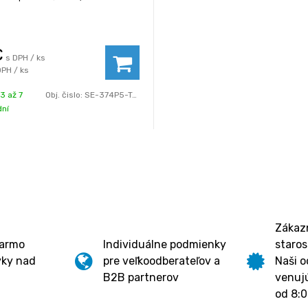
€
s DPH / ks
DPH / ks
3 až 7
Obj. čislo:
SE-374P5-Transparent
dní
Zákazn
darmo
Individuálne podmienky
staros
vky nad
pre veľkoodberateľov a
Naši o
B2B partnerov
venujú
od 8:0