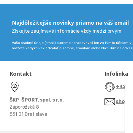
Najdôležitejšie novinky priamo na váš email
Získajte zaujímavé informácie vždy medzi prvými
Vaše osobné údaje (email) budeme spracovávať len za týmto účelom v s
môžete kedykoľvek odvolať písomne, emailom alebo kliknutím na odkaz
Kontakt
Infolinka
+421 9
ŠKP-ŠPORT, spol. s r.o.
shop@
Záporožská 8
851 01 Bratislava