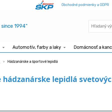
Obchodné podmienky a GDPR
.. since 1994“
Automotív, farby a laky
Domácnosť a kance
l
Hádzanárske a športové lepidlá
e hádzanárske lepidlá svetovýc