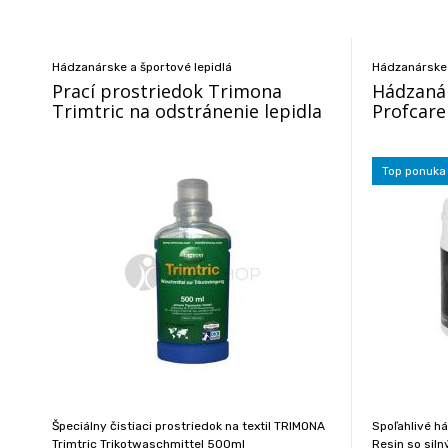
Hádzanárske a športové lepidlá
Hádzanárske 
Prací prostriedok Trimona
Hádzanár
Trimtric na odstránenie lepidla
Profcare
Top ponuka
Špeciálny čistiaci prostriedok na textil TRIMONA
Spoľahlivé h
Trimtric Trikotwaschmittel 500ml
Resin so sil