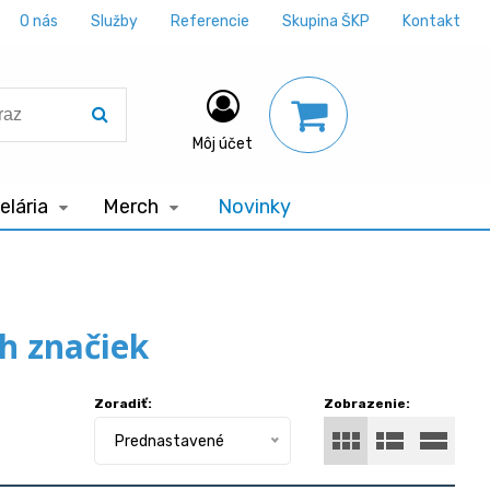
O nás
Služby
Referencie
Skupina ŠKP
Kontakt
Môj účet
lária
Merch
Novinky
h značiek
Zoradiť:
Zobrazenie:
Prednastavené