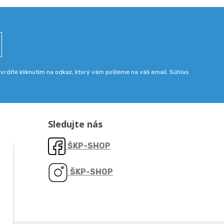
rdíte kliknutím na odkaz, ktorý vám pošleme na váš email. Súhlas
Sledujte nás
ŠKP-SHOP
ŠKP-SHOP