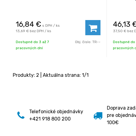
16,84
€
46,13
s DPH / ks
13,69 €
bez DPH / ks
37,50 €
bez 
Dostupné do 3 až 7
Obj. čislo:
TR--
Dostupné do 
pracovných dní
pracovných 
Produkty:
2
| Aktuálna strana:
1
/
1
Doprava za
Telefonické objednávky
pre objedná
+421 918 800 200
100€