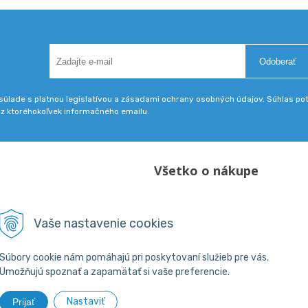
Odoberať
úlade s platnou legislatívou a zásadami ochrany osobných údajov. Súhlas potv
 z ktoréhokoľvek informačného emailu.
Všetko o nákupe
Obchodné podmienky
18 800 200
Vaše nastavenie cookies
skpba.sk
Súbory cookie nám pomáhajú pri poskytovaní služieb pre vás.
Umožňujú spoznať a zapamätať si vaše preferencie.
Nastaviť
Prijať