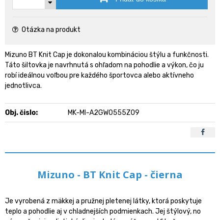
Otázka na produkt
Mizuno BT Knit Cap je dokonalou kombináciou štýlu a funkčnosti.
Táto šiltovka je navrhnutá s ohľadom na pohodlie a výkon, čo ju
robí ideálnou voľbou pre každého športovca alebo aktívneho
jednotlivca.
Obj. čislo:
MK-MI-A2GW0555Z09
Mizuno - BT Knit Cap - čierna
Je vyrobená z mäkkej a pružnej pletenej látky, ktorá poskytuje
teplo a pohodlie aj v chladnejších podmienkach. Jej štýlový, no