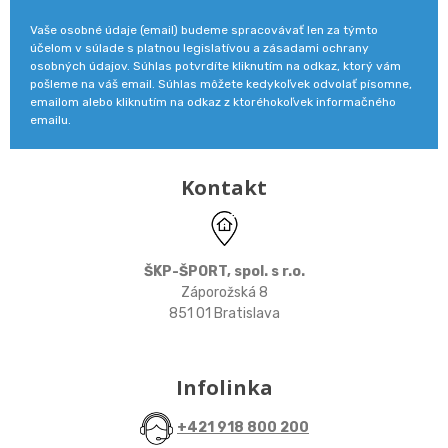
Vaše osobné údaje (email) budeme spracovávať len za týmto
účelom v súlade s platnou legislatívou a zásadami ochrany
osobných údajov. Súhlas potvrdíte kliknutím na odkaz, ktorý vám
pošleme na váš email. Súhlas môžete kedykoľvek odvolať písomne,
emailom alebo kliknutím na odkaz z ktoréhokoľvek informačného
emailu.
Kontakt
ŠKP-ŠPORT, spol. s r.o.
Záporožská 8
851 01 Bratislava
Infolinka
+421 918 800 200