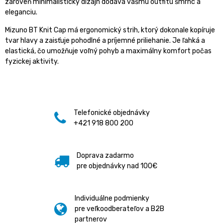
zároveň minimalistický dizajn dodáva vášmu outfitu šmrnc a
eleganciu.
Mizuno BT Knit Cap má ergonomický strih, ktorý dokonale kopíruje
tvar hlavy a zaisťuje pohodlné a príjemné priliehanie. Je ľahká a
elastická, čo umožňuje voľný pohyb a maximálny komfort počas
fyzickej aktivity.
Telefonické objednávky
+421 918 800 200
Doprava zadarmo
pre objednávky nad 100€
Individuálne podmienky
pre veľkoodberateľov a B2B
partnerov