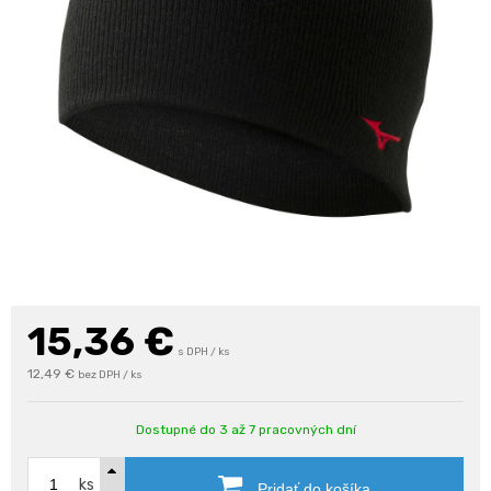
15,36
€
s DPH / ks
12,49 €
bez DPH / ks
Dostupné do 3 až 7 pracovných dní
ks
Pridať do košíka