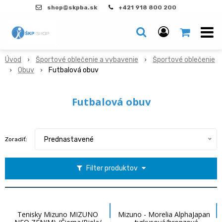
shop@skpba.sk
+421 918 800 200
Úvod
Športové oblečenie a vybavenie
Športové oblečenie
Obuv
Futbalová obuv
Futbalová obuv
Prednastavené
Zoradiť:
Filter produktov
Tenisky Mizuno MIZUNO
Mizuno - Morelia AlphaJapan