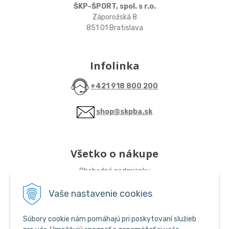
ŠKP-ŠPORT, spol. s r.o.
Záporožská 8
851 01 Bratislava
Infolinka
+421 918 800 200
shop@skpba.sk
Všetko o nákupe
Obchodné podmienky
Vaše nastavenie cookies
Sledujte nás
Súbory cookie nám pomáhajú pri poskytovaní služieb
ŠKP-SHOP