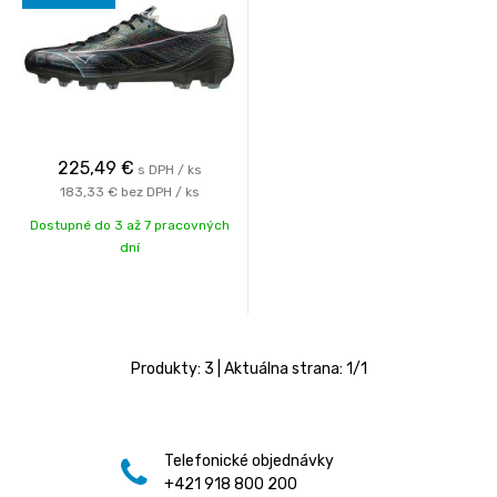
225,49
€
s DPH / ks
183,33 €
bez DPH / ks
Dostupné do 3 až 7 pracovných
dní
Produkty:
3
| Aktuálna strana:
1
/
1
Telefonické objednávky
+421 918 800 200