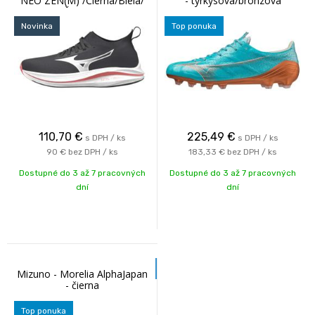
NEO ZEN(M) /Čierna/Biela/
- tyrkysová/bronzová
Červená
Novinka
Top ponuka
110,70
€
225,49
€
s DPH / ks
s DPH / ks
90 €
bez DPH / ks
183,33 €
bez DPH / ks
Dostupné do 3 až 7 pracovných
Dostupné do 3 až 7 pracovných
dní
dní
Mizuno - Morelia AlphaJapan
- čierna
Top ponuka