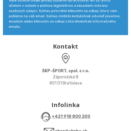
Vaše osobné údaje (email) budeme spracovávať len za týmto
účelom v súlade s platnou legislatívou a zásadami ochrany
osobných údajov. Súhlas potvrdíte kliknutím na odkaz, ktorý vám
pošleme na váš email. Súhlas môžete kedykoľvek odvolať písomne,
emailom alebo kliknutím na odkaz z ktoréhokoľvek informačného
emailu.
Kontakt
ŠKP-ŠPORT, spol. s r.o.
Záporožská 8
851 01 Bratislava
Infolinka
+421 918 800 200