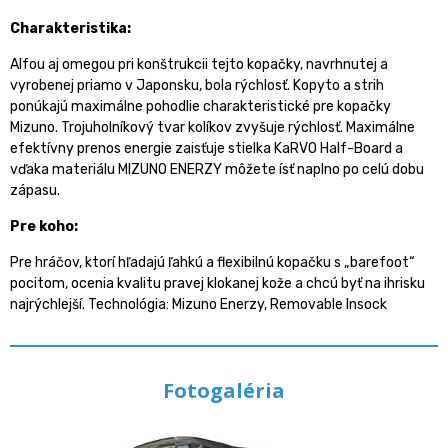
Charakteristika:
Alfou aj omegou pri konštrukcii tejto kopačky, navrhnutej a
vyrobenej priamo v Japonsku, bola rýchlosť. Kopyto a strih
ponúkajú maximálne pohodlie charakteristické pre kopačky
Mizuno. Trojuholníkový tvar kolíkov zvyšuje rýchlosť. Maximálne
efektívny prenos energie zaisťuje stielka KaRVO Half-Board a
vďaka materiálu MIZUNO ENERZY môžete ísť naplno po celú dobu
zápasu.
Pre koho:
Pre hráčov, ktorí hľadajú ľahkú a flexibilnú kopačku s „barefoot“
pocitom, ocenia kvalitu pravej klokanej kože a chcú byť na ihrisku
najrýchlejší. Technológia: Mizuno Enerzy, Removable Insock
Fotogaléria