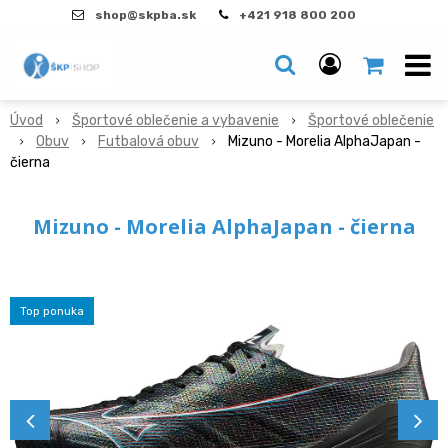
shop@skpba.sk
+421 918 800 200
Úvod
Športové oblečenie a vybavenie
Športové oblečenie
Obuv
Futbalová obuv
Mizuno - Morelia AlphaJapan -
čierna
Mizuno - Morelia AlphaJapan - čierna
Top ponuka