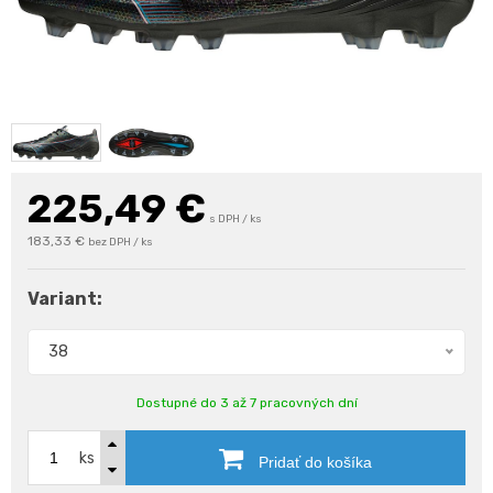
225,49
€
s DPH / ks
183,33 €
bez DPH / ks
Variant:
38
Dostupné do 3 až 7 pracovných dní
ks
Pridať do košíka