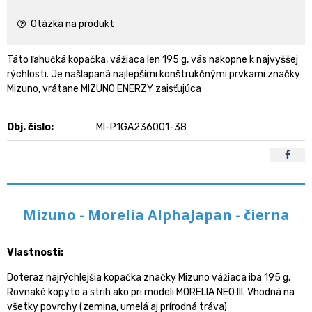
Otázka na produkt
Táto ľahučká kopačka, vážiaca len 195 g, vás nakopne k najvyššej
rýchlosti. Je našlapaná najlepšími konštrukčnými prvkami značky
Mizuno, vrátane MIZUNO ENERZY zaisťujúca
Obj. čislo:
MI-P1GA236001-38
Mizuno - Morelia AlphaJapan - čierna
Vlastnosti:
Doteraz najrýchlejšia kopačka značky Mizuno vážiaca iba 195 g.
Rovnaké kopyto a strih ako pri modeli MORELIA NEO III. Vhodná na
všetky povrchy (zemina, umelá aj prírodná tráva)