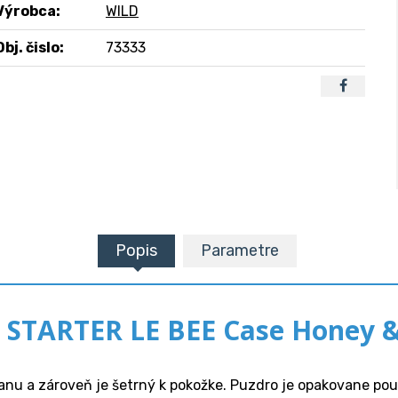
Výrobca:
WILD
Obj. čislo:
73333
Popis
Parametre
 STARTER LE BEE Case Honey &
nu a zároveň je šetrný k pokožke. Puzdro je opakovane použ