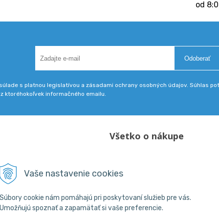
od 8:0
Odoberať
úlade s platnou legislatívou a zásadami ochrany osobných údajov. Súhlas potv
 z ktoréhokoľvek informačného emailu.
Všetko o nákupe
Obchodné podmienky
18 800 200
Vaše nastavenie cookies
skpba.sk
Súbory cookie nám pomáhajú pri poskytovaní služieb pre vás.
Umožňujú spoznať a zapamätať si vaše preferencie.