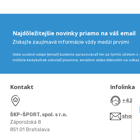
Najdôležitejšie novinky priamo na váš email
Získajte zaujímavé informácie vždy medzi prvými
Vaše osobné údaje (email) budeme spracovávať len za týmto účelom v s
môžete kedykoľvek odvolať písomne, emailom alebo kliknutím na odkaz
Kontakt
Infolinka
+421 9
ŠKP-ŠPORT, spol. s r.o.
shop@
Záporožská 8
851 01 Bratislava