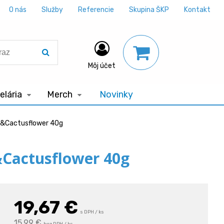
O nás
Služby
Referencie
Skupina ŠKP
Kontakt
Môj účet
lária
Merch
Novinky
 &Cactusflower 40g
Cactusflower 40g
19,67
€
s DPH / ks
15,99 €