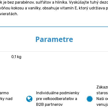
k je bez parabénov, sulfátov a hliníka. Vyskúšajte tuhý de
vôňou kokosu a vanilky, obsahuje vitamín E, ktorý udržiava
vieratách.
Parametre
0,1 kg
Zákazn
darmo
Individuálne podmienky
staros
vky nad
pre veľkoodberateľov a
Naši o
B2B partnerov
venujú