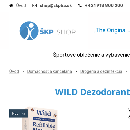
Úvod
shop@skpba.sk
+421 918 800 200
„The Original.
Športové oblečenie a vybavenie
Úvod
Domácnosť a kancelária
Drogéria a dezinfekcia
WILD Dezodorant
Novinka