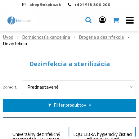
shop@skpba.sk
+421 918 800 200
Úvod
Domácnosť a kancelária
Drogéria a dezinfekcia
Dezinfekcia
Dezinfekcia a sterilizácia
Prednastavené
Zoradiť:
Filter produktov
Univerzálny dezinfekčný
EQUILIBRA hygienický čistiaci