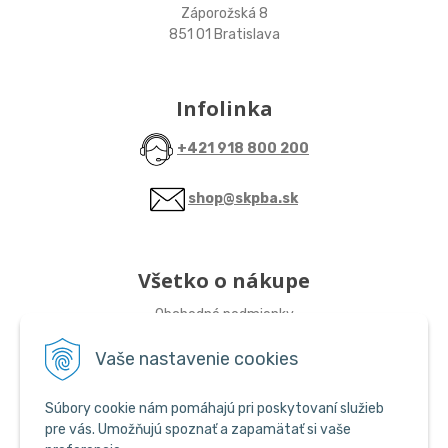
Záporožská 8
851 01 Bratislava
Infolinka
+421 918 800 200
shop@skpba.sk
Všetko o nákupe
Obchodné podmienky
Vaše nastavenie cookies
Sledujte nás
Súbory cookie nám pomáhajú pri poskytovaní služieb
ŠKP-SHOP
pre vás. Umožňujú spoznať a zapamätať si vaše