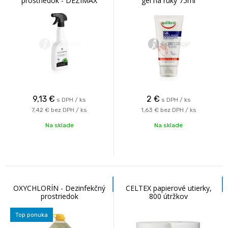
prostriedok - DEZIMAX
gél na ruky 75ml
9,13
€
2
€
s DPH / ks
s DPH / ks
7,42 €
bez DPH / ks
1,63 €
bez DPH / ks
Na sklade
Na sklade
OXYCHLORÍN - Dezinfekčný
CELTEX papierové utierky,
prostriedok
800 útržkov
Top ponuka