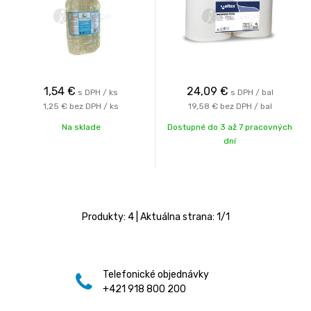
1,54
€
24,09
€
s DPH / ks
s DPH / bal
1,25 €
bez DPH / ks
19,58 €
bez DPH / bal
Na sklade
Dostupné do 3 až 7 pracovných
dní
Produkty:
4
| Aktuálna strana:
1
/
1
Telefonické objednávky
+421 918 800 200