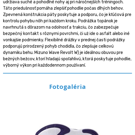
udržiava suché a pohodlné nohy aj pri náročnejších tréningoch.
Táto priedušnosť pomáha zlepšiť pohodlie počas dlhých behov.
Zpevnená konštrukcia päty poskytuje a podporu, čo je kľúčová pre
kontrolu pohybu nôh pri každom kroku. Podrážka topánok je
navrhnutá s dôrazom na odolnosť a trakciu, čo zabezpečuje
bezpečný kontakt s rôznymi povrchmi, či už ide o asfalt alebo iné
vonkajšie podmienky. Flexibilné drážky v prednej časti podrážky
podporujú prirodzený pohyb chodidla, čo zlepšuje celkovú
dynamiku behu. Mizuno Wave Revolt W) je ideálnou obuvou pre
bežných bežcov, ktorí hľadajú spoľahlivú, ktorá poskytuje pohodlie,
výborný výkon pri každodennom používaní.
Fotogaléria