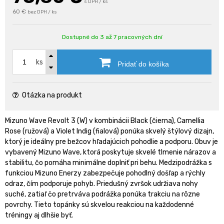
s DPH / ks
60 €
bez DPH / ks
Dostupné do 3 až 7 pracovných dní
ks
Pridať do košíka
Otázka na produkt
Mizuno Wave Revolt 3 (W) v kombinácii Black (čierna), Camellia
Rose (ružová) a Violet Indig (fialová) ponúka skvelý štýlový dizajn,
ktorý je ideálny pre bežcov hľadajúcich pohodlie a podporu. Obuv je
vybavený Mizuno Wave, ktorá poskytuje skvelé tlmenie nárazov a
stabilitu, čo pomáha minimálne doplniť pri behu. Medzipodrážka s
funkciou Mizuno Enerzy zabezpečuje pohodlný došľap a rýchly
odraz, čím podporuje pohyb. Priedušný zvršok udržiava nohy
suché, zatiaľ čo pretrváva podrážka ponúka trakciu na rôzne
povrchy. Tieto topánky sú skvelou reakciou na každodenné
tréningy aj dlhšie byť.