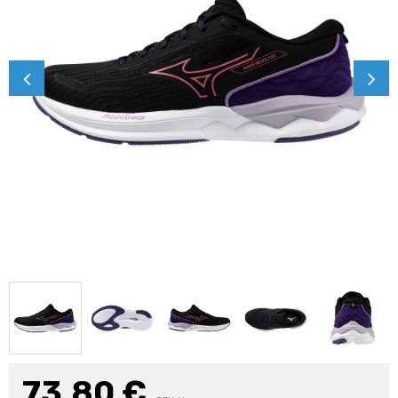
73,80
€