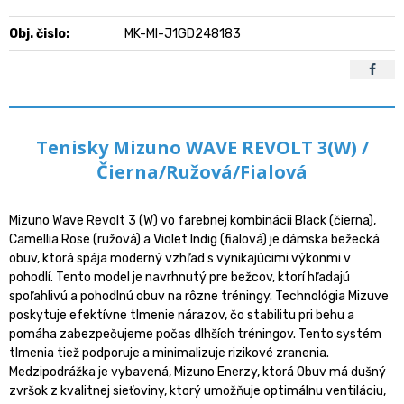
Obj. čislo:
MK-MI-J1GD248183
Tenisky Mizuno WAVE REVOLT 3(W) /
Čierna/Ružová/Fialová
Mizuno Wave Revolt 3 (W) vo farebnej kombinácii Black (čierna),
Camellia Rose (ružová) a Violet Indig (fialová) je dámska bežecká
obuv, ktorá spája moderný vzhľad s vynikajúcimi výkonmi v
pohodlí. Tento model je navrhnutý pre bežcov, ktorí hľadajú
spoľahlivú a pohodlnú obuv na rôzne tréningy. Technológia Mizuve
poskytuje efektívne tlmenie nárazov, čo stabilitu pri behu a
pomáha zabezpečujeme počas dlhších tréningov. Tento systém
tlmenia tiež podporuje a minimalizuje rizikové zranenia.
Medzipodrážka je vybavená, Mizuno Enerzy, ktorá Obuv má dušný
zvršok z kvalitnej sieťoviny, ktorý umožňuje optimálnu ventiláciu,