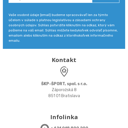
Vaše osobné údaje (email) budeme spracovávať len za týmto
účelom v súlade s platnou legislatívou a zásadami ochrany
osobných údajov. Súhlas potvrdíte kliknutím na odkaz, ktorý vám
pošleme na váš email. Súhlas môžete kedykoľvek odvolať písomne,
emailom alebo kliknutím na odkaz z ktoréhokoľvek informačného
emailu.
Kontakt
ŠKP-ŠPORT, spol. s r.o.
Záporožská 8
851 01 Bratislava
Infolinka