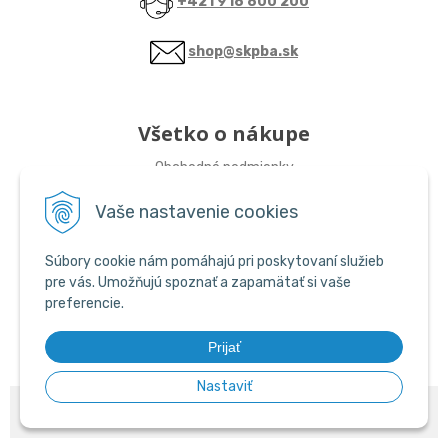
+421 918 800 200
shop@skpba.sk
Všetko o nákupe
Obchodné podmienky
Vaše nastavenie cookies
Sledujte nás
Súbory cookie nám pomáhajú pri poskytovaní služieb
ŠKP-SHOP
pre vás. Umožňujú spoznať a zapamätať si vaše
preferencie.
ŠKP-SHOP
Prijať
Nastaviť
© 2026 ŠKP SHOP •
NextShop
&
e-shop Pohoda Connector
by
NextCom
s.r.o.