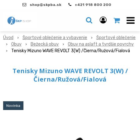
shop@skpba.sk
+421 918 800 200
Úvod
Športové oblečenie a vybavenie
Športové oblečenie
Obuv
Bežecká obuv
Obuv na aslaft a tvrdšie povrchy
Tenisky Mizuno WAVE REVOLT 3(W) /Čierna/Ružová/Fialová
Tenisky Mizuno WAVE REVOLT 3(W) /
Čierna/Ružová/Fialová
Novinka