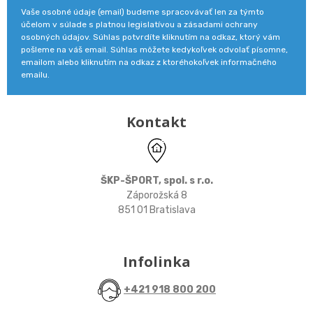
Vaše osobné údaje (email) budeme spracovávať len za týmto
účelom v súlade s platnou legislatívou a zásadami ochrany
osobných údajov. Súhlas potvrdíte kliknutím na odkaz, ktorý vám
pošleme na váš email. Súhlas môžete kedykoľvek odvolať písomne,
emailom alebo kliknutím na odkaz z ktoréhokoľvek informačného
emailu.
Kontakt
ŠKP-ŠPORT, spol. s r.o.
Záporožská 8
851 01 Bratislava
Infolinka
+421 918 800 200