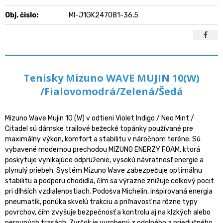
Obj. čislo:
MI-J1GK247081-36,5
Tenisky Mizuno WAVE MUJIN 10(W)
/Fialovomodrá/Zelená/Šedá
Mizuno Wave Mujin 10 (W) v odtieni Violet Indigo / Neo Mint /
Citadel sú dámske trailové bežecké topánky používané pre
maximálny výkon, komfort a stabilitu v náročnom teréne. Sú
vybavené modernou prechodou MIZUNO ENERZY FOAM, ktorá
poskytuje vynikajúce odpruženie, vysokú návratnosť energie a
plynulý priebeh. Systém Mizuno Wave zabezpečuje optimálnu
stabilitu a podporu chodidla, čím sa výrazne znižuje celkový pocit
pri dlhších vzdialenostiach. Podošva Michelin, inšpirovaná energia
pneumatík, ponúka skvelú trakciu a priľnavosť na rôzne typy
povrchov, čím zvyšuje bezpečnosť a kontrolu aj na klzkých alebo
nerovných trasách. Zvršok je vyrobený z odolného a priedušného