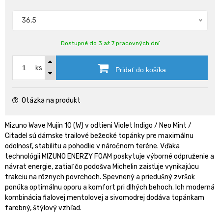
36,5
Dostupné do 3 až 7 pracovných dní
ks
Pridať do košíka
Otázka na produkt
Mizuno Wave Mujin 10 (W) v odtieni Violet Indigo / Neo Mint /
Citadel sú dámske trailové bežecké topánky pre maximálnu
odolnosť, stabilitu a pohodlie v náročnom teréne. Vďaka
technológii MIZUNO ENERZY FOAM poskytuje výborné odpruženie a
návrat energie, zatiaľ čo podošva Michelin zaisťuje vynikajúcu
trakciu na rôznych povrchoch. Spevnený a priedušný zvršok
ponúka optimálnu oporu a komfort pri dlhých behoch. Ich moderná
kombinácia fialovej mentolovej a sivomodrej dodáva topánkam
farebný, štýlový vzhľad.