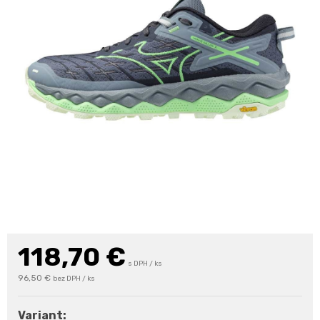
118,70
€
s DPH / ks
96,50 €
bez DPH / ks
Variant: