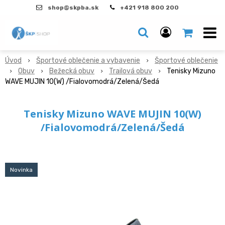
shop@skpba.sk
+421 918 800 200
Úvod
Športové oblečenie a vybavenie
Športové oblečenie
Obuv
Bežecká obuv
Trailová obuv
Tenisky Mizuno
WAVE MUJIN 10(W) /Fialovomodrá/Zelená/Šedá
Tenisky Mizuno WAVE MUJIN 10(W)
/Fialovomodrá/Zelená/Šedá
Novinka