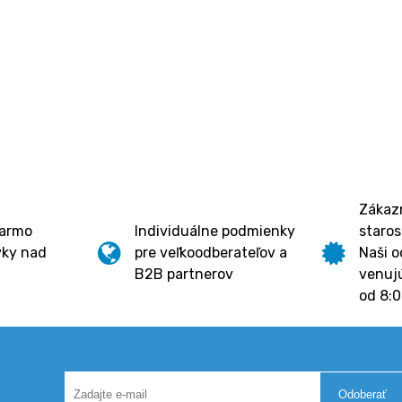
Zákazn
darmo
Individuálne podmienky
staros
vky nad
pre veľkoodberateľov a
Naši o
B2B partnerov
venujú
od 8:0
Odoberať