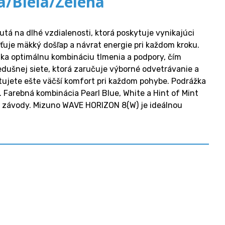
/Biela/Zelená
 na dlhé vzdialenosti, ktorá poskytuje vynikajúci
ťuje mäkký došľap a návrat energie pri každom kroku.
ka optimálnu kombináciu tlmenia a podpory, čím
iedušnej siete, ktorá zaručuje výborné odvetrávanie a
ytujete ešte väčší komfort pri každom pohybe. Podrážka
 Farebná kombinácia Pearl Blue, White a Hint of Mint
 a závody. Mizuno WAVE HORIZON 8(W) je ideálnou