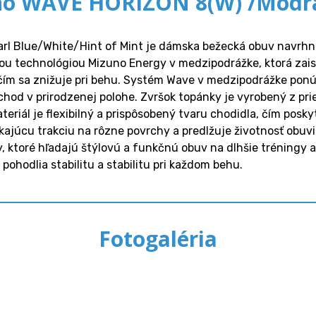
no WAVE HORIZON 8(W) /Modrá
 Blue/White/Hint of Mint je dámska bežecká obuv navrhnutá
lou technológiou Mizuno Energy v medzipodrážke, ktorá zais
 čím sa znižuje pri behu. Systém Wave v medzipodrážke ponú
 chod v prirodzenej polohe. Zvršok topánky je vyrobený z pr
eriál je flexibilný a prispôsobený tvaru chodidla, čím posk
ajúcu trakciu na rôzne povrchy a predlžuje životnosť obuvi.
y, ktoré hľadajú štýlovú a funkčnú obuv na dlhšie tréningy
pohodlia stabilitu a stabilitu pri každom behu.
Fotogaléria