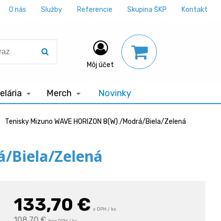
O nás
Služby
Referencie
Skupina ŠKP
Kontakt
Môj účet
lária
Merch
Novinky
Tenisky Mizuno WAVE HORIZON 8(W) /Modrá/Biela/Zelená
/Biela/Zelená
133,70
€
s DPH / ks
108,70 €