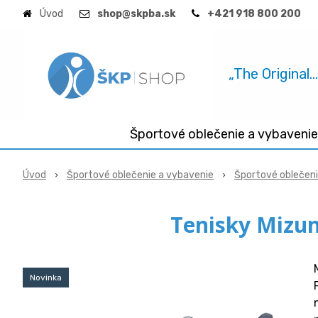
Úvod
shop@skpba.sk
+421 918 800 200
„The Original.
Športové oblečenie a vybavenie
Úvod
Športové oblečenie a vybavenie
Športové oblečen
Tenisky Mizu
Novinka