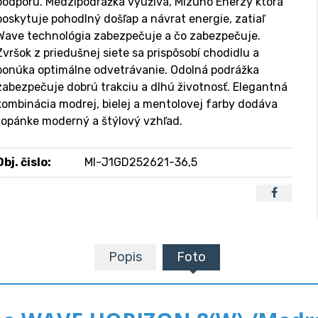
podporu. Medzipodrážka využíva, Mizuno Enerzy ktorá
poskytuje pohodlný došľap a návrat energie, zatiaľ
Wave technológia zabezpečuje a čo zabezpečuje.
Zvršok z priedušnej siete sa prispôsobí chodidlu a
ponúka optimálne odvetrávanie. Odolná podrážka
zabezpečuje dobrú trakciu a dlhú životnosť. Elegantná
kombinácia modrej, bielej a mentolovej farby dodáva
topánke moderný a štýlový vzhľad.
Obj. čislo:
MI-J1GD252621-36,5
Popis
Foto