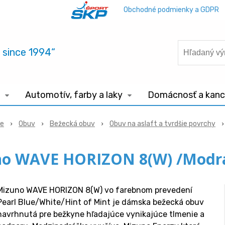
Obchodné podmienky a GDPR
.. since 1994“
Automotív, farby a laky
Domácnosť a kance
ie
Obuv
Bežecká obuv
Obuv na aslaft a tvrdšie povrchy
no WAVE HORIZON 8(W) /Modrá
Mizuno WAVE HORIZON 8(W) vo farebnom prevedení
Pearl Blue/White/Hint of Mint je dámska bežecká obuv
navrhnutá pre bežkyne hľadajúce vynikajúce tlmenie a