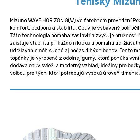
Tenisky Mizu
Mizuno WAVE HORIZON 8(W) vo farebnom prevedení Pearl
komfort, podporu a stabilitu. Obuv je vybavený pokroči
Táto technológia pomáha zastaviť a zvyšuje pružnosť,
zaisťuje stabilitu pri každom kroku a pomáha udržiavať
udržiavanie nôh suché aj počas dlhých behov. Tento mat
topánky je vyrobená z odolnej gumy, ktorá ponúka vynik
dodáva obuv svieži a moderný vzhľad, ideálny pre bežk
voľbou pre tých, ktorí potrebujú vysokú úroveň tlmenia, 