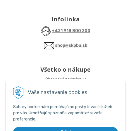
Infolinka
+421 918 800 200
shop@skpba.sk
Všetko o nákupe
Obchodné podmienky
Vaše nastavenie cookies
Sledujte nás
Súbory cookie nám pomáhajú pri poskytovaní služieb
ŠKP-SHOP
pre vás. Umožňujú spoznať a zapamätať si vaše
preferencie.
ŠKP-SHOP