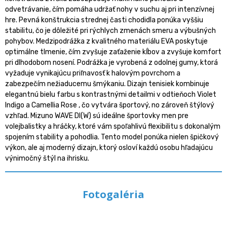
odvetrávanie, čím pomáha udržať nohy v suchu aj pri intenzívnej
hre. Pevná konštrukcia strednej časti chodidla ponúka vyššiu
stabilitu, čo je dôležité pri rýchlych zmenách smeru a výbušných
pohybov. Medzipodrážka z kvalitného materiálu EVA poskytuje
optimálne tlmenie, čím zvyšuje zaťaženie kĺbov a zvyšuje komfort
pri dlhodobom nosení. Podrážka je vyrobená z odolnej gumy, ktorá
vyžaduje vynikajúcu priľnavosť k halovým povrchom a
zabezpečím nežiaducemu šmýkaniu. Dizajn tenisiek kombinuje
elegantnú bielu farbu s kontrastnými detailmi v odtieňoch Violet
Indigo a Camellia Rose , čo vytvára športový, no zároveň štýlový
vzhľad. Mizuno WAVE DI(W) sú ideálne športovky men pre
volejbalistky a hráčky, ktoré vám spoľahlivú flexibilitu s dokonalým
spojením stability a pohodlia. Tento model ponúka nielen špičkový
výkon, ale aj moderný dizajn, ktorý osloví každú osobu hľadajúcu
výnimočný štýl na ihrisku.
Fotogaléria