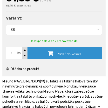
s DPH / ks
66,10 €
bez DPH / ks
Variant:
38
Dostupné do 3 až 7 pracovných dní
ks
Pridať do košíka
Otázka na produkt
Mizuno WAVE DIMENSION(W) sú ľahké a stabilné halové tenisky
navrhnuté pre dynamické športovkyne. Ponúkajú vynikajúce
tlmenie vďaka technológii Mizuno Wave, ktorá zabezpečuje
komfort a stabilitu pri každom pohybe. Priedušný zvršok zvyšuje
pohodlie a ventiláciu, zatiaľ čo trvalá podrážka poskytuje
spoľahlivú trakciu na halových povrchoch. Ich moderný dizajn v