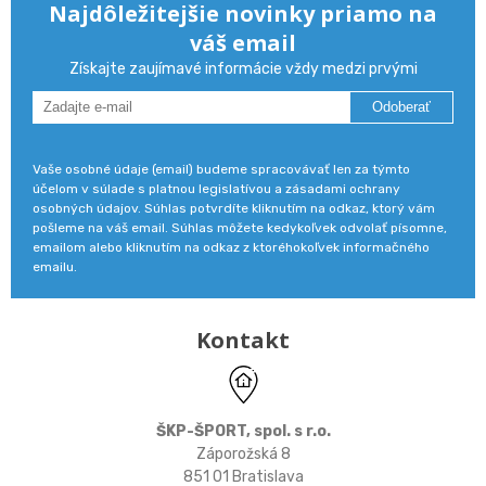
Najdôležitejšie novinky priamo na
váš email
Získajte zaujímavé informácie vždy medzi prvými
Odoberať
Vaše osobné údaje (email) budeme spracovávať len za týmto
účelom v súlade s platnou legislatívou a zásadami ochrany
osobných údajov. Súhlas potvrdíte kliknutím na odkaz, ktorý vám
pošleme na váš email. Súhlas môžete kedykoľvek odvolať písomne,
emailom alebo kliknutím na odkaz z ktoréhokoľvek informačného
emailu.
Kontakt
ŠKP-ŠPORT, spol. s r.o.
Záporožská 8
851 01 Bratislava