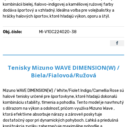
kombinácii bielej, fialovo-indigovej a kaméliovej ružovej farby
dodáva športový a vzhľadný. Ideálna voľba pre volejbalistky a
hráčky halových športov, ktoré hľadajú výkon, oporu a štýl.
Obj. čislo:
MI-V1GC224020-38
Tenisky Mizuno WAVE DIMENSION(W) /
Biela/Fialovoá/Ružová
Mizuno WAVE DIMENSION(W) / White/Fiolet Indigo/Camellia Rose sú
halové tenisky určené pre športovkyne, ktoré hľadajú dokonalú
kombináciu stability, tlmenia a pohodlia. Tento model je navrhnutý
s dôrazom na výkon a odolnosť, pričom využíva Mizuno Wave ,
ktorá efektívne absorbuje nárazy a zároveň poskytuje
dostatočný opor pri dynamických pohyboch. Ľahká a priedušná
konštrukcia zvršku zabezpečuje maximálne pohodlie a