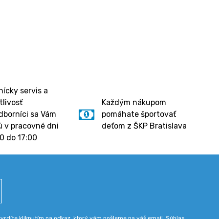
ícky servis a
tlivosť
Každým nákupom
dborníci sa Vám
pomáhate športovať
 v pracovné dni
deťom z ŠKP Bratislava
0 do 17:00
rdíte kliknutím na odkaz, ktorý vám pošleme na váš email. Súhlas