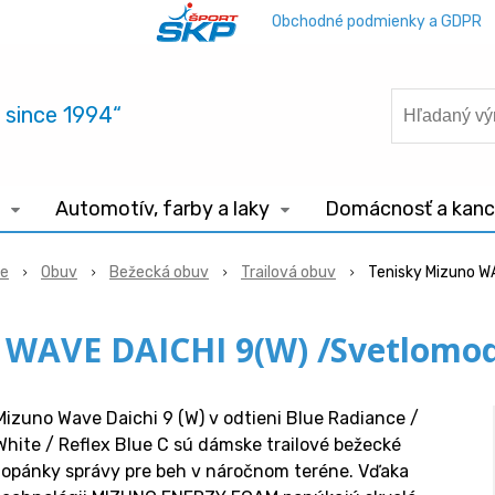
Obchodné podmienky a GDPR
.. since 1994“
Automotív, farby a laky
Domácnosť a kance
ie
Obuv
Bežecká obuv
Trailová obuv
Tenisky Mizuno W
 WAVE DAICHI 9(W) /Svetlomo
Mizuno Wave Daichi 9 (W) v odtieni Blue Radiance /
White / Reflex Blue C sú dámske trailové bežecké
topánky správy pre beh v náročnom teréne. Vďaka