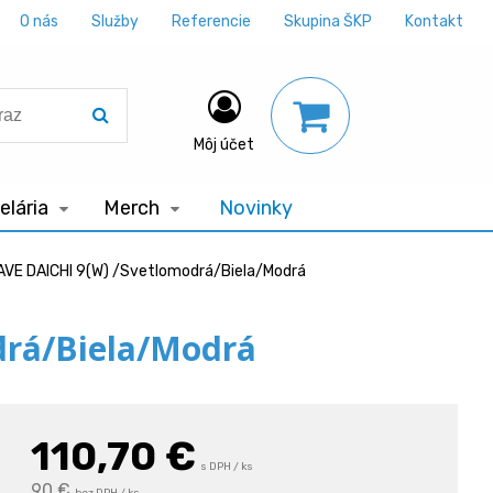
O nás
Služby
Referencie
Skupina ŠKP
Kontakt
Môj účet
lária
Merch
Novinky
AVE DAICHI 9(W) /Svetlomodrá/Biela/Modrá
drá/Biela/Modrá
110,70
€
s DPH / ks
90 €