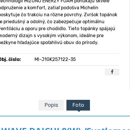
technológii MIZUNO ENERZY FOAM ponúkajú skvelé
odpruženie a komfort, zatiaľ podošva Michelin
poskytuje čo trakciu na rôzne povrchy. Zvršok topánok
je priedušný a odolný, čo zabezpečuje optimálnu
ventiláciu a oporu pre chodidlo. Tieto topánky spájajú
moderný dizajn s vysokým výkonom, ideálne pre
bežkyne hľadajúce spoľahlivú obuv do prírody.
Obj. čislo:
MI-J1GK257122-35
Popis
Foto