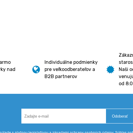
Zákazn
darmo
Individuálne podmienky
staros
vky nad
pre veľkoodberateľov a
Naši o
B2B partnerov
venujú
od 8:0
Odoberať
úlade s platnou legislatívou a zásadami ochrany osobných údajov. Súhlas potv