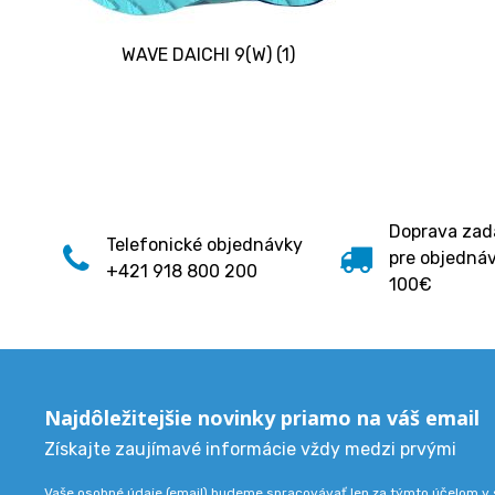
WAVE DAICHI 9(W) (1)
Doprava za
Telefonické objednávky
pre objedná
+421 918 800 200
100€
Najdôležitejšie novinky priamo na váš email
Získajte zaujímavé informácie vždy medzi prvými
Vaše osobné údaje (email) budeme spracovávať len za týmto účelom v s