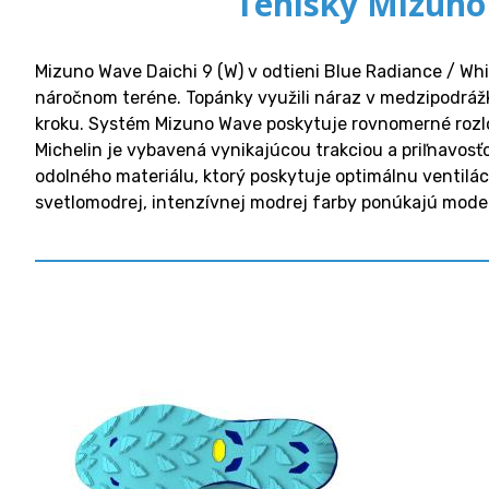
Tenisky Mizuno
Mizuno Wave Daichi 9 (W) v odtieni Blue Radiance / Whi
náročnom teréne. Topánky využili náraz v medzipodrážk
kroku. Systém Mizuno Wave poskytuje rovnomerné rozlož
Michelin je vybavená vynikajúcou trakciou a priľnavosť
odolného materiálu, ktorý poskytuje optimálnu ventilác
svetlomodrej, intenzívnej modrej farby ponúkajú modern