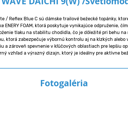
 WAVE DAICHI 9(W) /Svetlomo
te / Reflex Blue C sú dámske trailové bežecké topánky, kto
e ENERY FOAM, ktorá poskytuje vynikajúce odpruženie, čím 
enie tlaku na stabilitu chodidla, čo je dôležité pri behu 
ou, ktorá zabezpečuje výbornú kontrolu aj na klzkých alebo
iu a zároveň spevnenie v kľúčových oblastiach pre lepšiu o
ý vzhľad a výrazný dizajn, ktorý je ideálny pre aktívne be
Fotogaléria