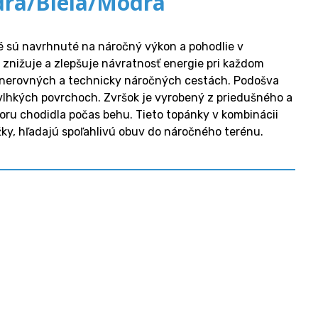
drá/Biela/Modrá
ré sú navrhnuté na náročný výkon a pohodlie v
znižuje a zlepšuje návratnosť energie pri každom
na nerovných a technicky náročných cestách. Podošva
 vlhkých povrchoch. Zvršok je vyrobený z priedušného a
poru chodidla počas behu. Tieto topánky v kombinácii
žky, hľadajú spoľahlivú obuv do náročného terénu.