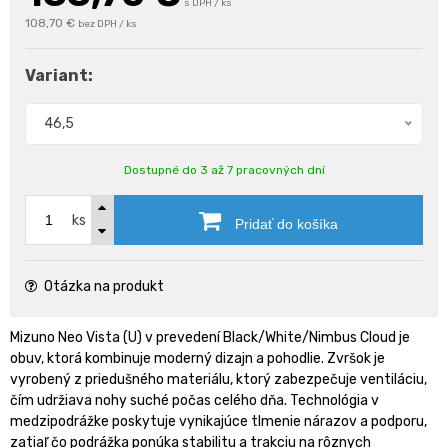
s DPH / ks
108,70 €
bez DPH / ks
Variant:
46,5
Dostupné do 3 až 7 pracovných dní
ks
Pridať do košíka
Otázka na produkt
Mizuno Neo Vista (U) v prevedení Black/White/Nimbus Cloud je
obuv, ktorá kombinuje moderný dizajn a pohodlie. Zvršok je
vyrobený z priedušného materiálu, ktorý zabezpečuje ventiláciu,
čím udržiava nohy suché počas celého dňa. Technológia v
medzipodrážke poskytuje vynikajúce tlmenie nárazov a podporu,
zatiaľ čo podrážka ponúka stabilitu a trakciu na rôznych