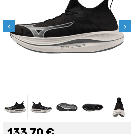
133,70
€