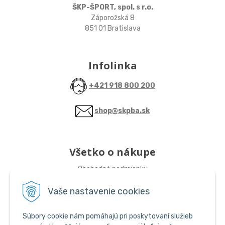
ŠKP-ŠPORT, spol. s r.o.
Záporožská 8
851 01 Bratislava
Infolinka
+421 918 800 200
shop@skpba.sk
Všetko o nákupe
Obchodné podmienky
Vaše nastavenie cookies
Sledujte nás
Súbory cookie nám pomáhajú pri poskytovaní služieb
ŠKP-SHOP