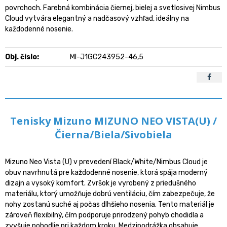
povrchoch. Farebná kombinácia čiernej, bielej a svetlosivej Nimbus
Cloud vytvára elegantný a nadčasový vzhľad, ideálny na
každodenné nosenie.
Obj. čislo:
MI-J1GC243952-46,5
Tenisky Mizuno MIZUNO NEO VISTA(U) /
Čierna/Biela/Sivobiela
Mizuno Neo Vista (U) v prevedení Black/White/Nimbus Cloud je
obuv navrhnutá pre každodenné nosenie, ktorá spája moderný
dizajn a vysoký komfort. Zvršok je vyrobený z priedušného
materiálu, ktorý umožňuje dobrú ventiláciu, čím zabezpečuje, že
nohy zostanú suché aj počas dlhšieho nosenia. Tento materiál je
zároveň flexibilný, čím podporuje prirodzený pohyb chodidla a
zvyšuje pohodlie pri každom kroku. Medzipodrážka obsahuje