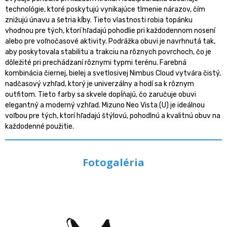
technológie, ktoré poskytujú vynikajúce tlmenie nárazov, čím
znižujú únavu a šetria kĺby. Tieto vlastnosti robia topánku
vhodnou pre tých, ktorí hľadajú pohodlie pri každodennom nosení
alebo pre voľnočasové aktivity. Podrážka obuvi je navrhnutá tak,
aby poskytovala stabilitu a trakciu na rôznych povrchoch, čo je
dôležité pri prechádzaní rôznymi typmi terénu. Farebná
kombinácia čiernej, bielej a svetlosivej Nimbus Cloud vytvára čistý,
nadčasový vzhľad, ktorý je univerzálny a hodí sa k rôznym
outfitom. Tieto farby sa skvele dopĺňajú, čo zaručuje obuvi
elegantný a moderný vzhľad. Mizuno Neo Vista (U) je ideálnou
voľbou pre tých, ktorí hľadajú štýlovú, pohodlnú a kvalitnú obuv na
každodenné použitie.
Fotogaléria