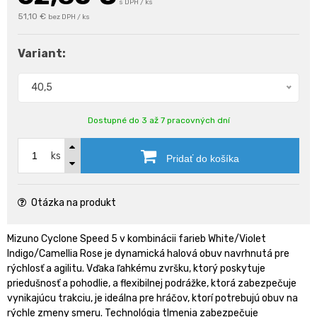
s DPH / ks
51,10 €
bez DPH / ks
Variant:
40,5
Dostupné do 3 až 7 pracovných dní
ks
Pridať do košíka
Otázka na produkt
Mizuno Cyclone Speed 5 v kombinácii farieb White/Violet
Indigo/Camellia Rose je dynamická halová obuv navrhnutá pre
rýchlosť a agilitu. Vďaka ľahkému zvršku, ktorý poskytuje
priedušnosť a pohodlie, a flexibilnej podrážke, ktorá zabezpečuje
vynikajúcu trakciu, je ideálna pre hráčov, ktorí potrebujú obuv na
rýchle zmeny smeru. Technológia tlmenia zabezpečuje