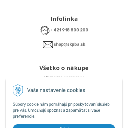
Infolinka
+421 918 800 200
shop@skpba.sk
Všetko o nákupe
Obchodné podmienky
Vaše nastavenie cookies
Sledujte nás
Súbory cookie nám pomáhajú pri poskytovaní služieb
ŠKP-SHOP
pre vás. Umožňujú spoznať a zapamätať si vaše
preferencie.
ŠKP-SHOP