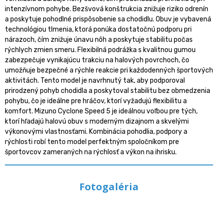
intenzívnom pohybe. Bezšvová konštrukcia znižuje riziko odrenín
a poskytuje pohodlné prispôsobenie sa chodidlu. Obuv je vybavená
technológiou tlmenia, ktorá ponúka dostatočnú podporu pri
nárazoch, čím znižuje únavu nôh a poskytuje stabilitu počas
rýchlych zmien smeru. Flexibilná podrážka s kvalitnou gumou
zabezpečuje vynikajúcu trakciu na halových povrchoch, čo
umožňuje bezpečné a rýchle reakcie pri každodenných športových
aktivitách. Tento model je navrhnutý tak, aby podporoval
prirodzený pohyb chodidla a poskytoval stabilitu bez obmedzenia
pohybu, čo je ideálne pre hráčov, ktorí vyžadujú flexibilitu a
komfort. Mizuno Cyclone Speed 5 je ideálnou voľbou pre tých,
ktorí hľadajú halovú obuv s moderným dizajnom a skvelými
výkonovými vlastnosťami. Kombinácia pohodlia, podpory a
rýchlosti robí tento model perfektným spoločníkom pre
športovcov zameraných na rýchlosť a výkon na ihrisku.
Fotogaléria