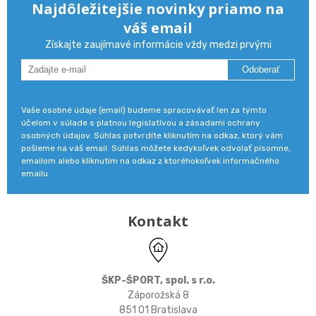
Najdôležitejšie novinky priamo na
váš email
Získajte zaujímavé informácie vždy medzi prvými
Odoberať
Vaše osobné údaje (email) budeme spracovávať len za týmto
účelom v súlade s platnou legislatívou a zásadami ochrany
osobných údajov. Súhlas potvrdíte kliknutím na odkaz, ktorý vám
pošleme na váš email. Súhlas môžete kedykoľvek odvolať písomne,
emailom alebo kliknutím na odkaz z ktoréhokoľvek informačného
emailu.
Kontakt
ŠKP-ŠPORT, spol. s r.o.
Záporožská 8
851 01 Bratislava