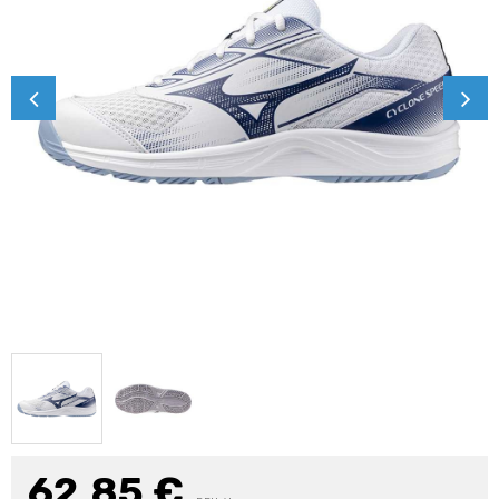
62,85
€