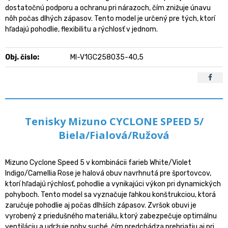
dostatočnú podporu a ochranu pri nárazoch, čím znižuje únavu
nôh počas dlhých zápasov. Tento model je určený pre tých, ktorí
hľadajú pohodlie, flexibilitu a rýchlosť v jednom.
Obj. čislo:
MI-V1GC258035-40,5
Tenisky Mizuno CYCLONE SPEED 5/
Biela/Fialová/Ružová
Mizuno Cyclone Speed 5 v kombinácii farieb White/Violet
Indigo/Camellia Rose je halová obuv navrhnutá pre športovcov,
ktorí hľadajú rýchlosť, pohodlie a vynikajúci výkon pri dynamických
pohyboch. Tento model sa vyznačuje ľahkou konštrukciou, ktorá
zaručuje pohodlie aj počas dlhších zápasov. Zvršok obuvi je
vyrobený z priedušného materiálu, ktorý zabezpečuje optimálnu
ventiláciu a udržuje nohy suché, čím predchádza prehriatiu aj pri