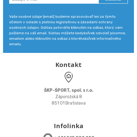
Vaše osobné údaje (email) budeme spracovávať len za týmto
účelom v súlade s platnou legislatívou a zásadami ochrany
osobných údajov. Súhlas potvrdíte kliknutím na odkaz, ktorý vám
pošleme na váš email. Súhlas môžete kedykoľvek odvolať písomne,
emailom alebo kliknutím na odkaz z ktoréhokoľvek informačného
emailu.
Kontakt
ŠKP-ŠPORT, spol. s r.o.
Záporožská 8
851 01 Bratislava
Infolinka