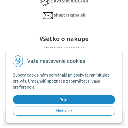
+421 918 800 200
shop@skpba.sk
Všetko o nákupe
Obchodné podmienky
Vaše nastavenie cookies
Sledujte nás
Súbory cookie nám pomáhajú pri poskytovaní služieb
ŠKP-SHOP
pre vás. Umožňujú spoznať a zapamätať si vaše
preferencie.
ŠKP-SHOP
Prijať
Nastaviť
© 2026 ŠKP SHOP •
NextShop
&
e-shop Pohoda Connector
by
NextCom
s.r.o.