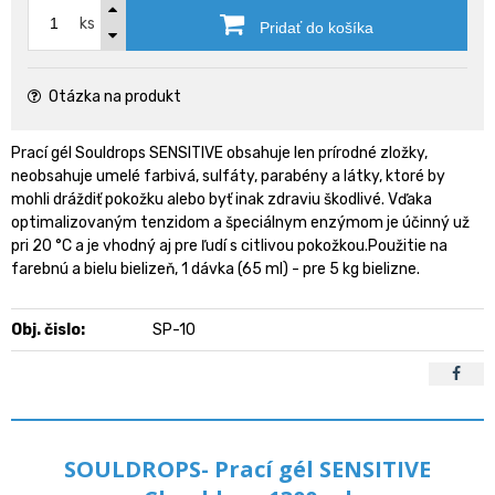
ks
Pridať do košíka
Otázka na produkt
Prací gél Souldrops SENSITIVE obsahuje len prírodné zložky,
neobsahuje umelé farbivá, sulfáty, parabény a látky, ktoré by
mohli dráždiť pokožku alebo byť inak zdraviu škodlivé. Vďaka
optimalizovaným tenzidom a špeciálnym enzýmom je účinný už
pri 20 °C a je vhodný aj pre ľudí s citlivou pokožkou.Použitie na
farebnú a bielu bielizeň, 1 dávka (65 ml) - pre 5 kg bielizne.
Obj. čislo:
SP-10
SOULDROPS- Prací gél SENSITIVE