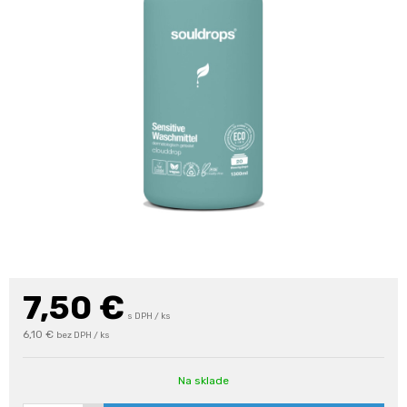
7,50
€
s DPH / ks
6,10 €
bez DPH / ks
Na sklade