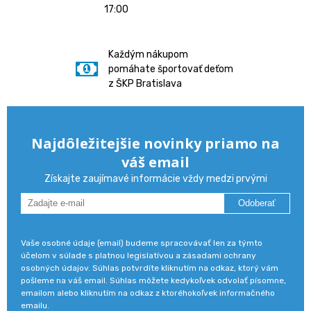
17:00
Každým nákupom
pomáhate športovať deťom
z ŠKP Bratislava
Najdôležitejšie novinky priamo na
váš email
Získajte zaujímavé informácie vždy medzi prvými
Odoberať
Vaše osobné údaje (email) budeme spracovávať len za týmto
účelom v súlade s platnou legislatívou a zásadami ochrany
osobných údajov. Súhlas potvrdíte kliknutím na odkaz, ktorý vám
pošleme na váš email. Súhlas môžete kedykoľvek odvolať písomne,
emailom alebo kliknutím na odkaz z ktoréhokoľvek informačného
emailu.