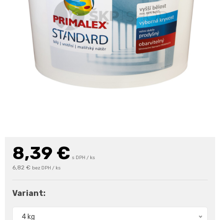
8,39
€
s DPH / ks
6,82 €
bez DPH / ks
Variant:
4 kg