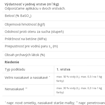
Výdatnosť v jednej vrstve (m
/kg)
2
Odporúčame aplikáciu v dvoch vrstvách.
Belosť (% BaSO
)
4
Objemová hmotnosť (kg/l)
Odolnosť proti oteru za sucha (stupeň)
Prídržnosť na betóne (MPa)
Priepustnosť pre vodnú paru s
(m)
d
Obsah prchavých látok (%)
Riedenie
Typ podkladu
1. vrstva
max. 50 % vody (t.j. max. 0,5 l na 1 kg
Veľmi nasiakavé a nasiakavé
*
farby)
max. 30 % vody (t.j. max. 0,3 l na 1 kg
Nenasiakavé
**
farby)
napr. nové omietky, nasiakavé staršie maľby;
napr. penetrovan
*
**