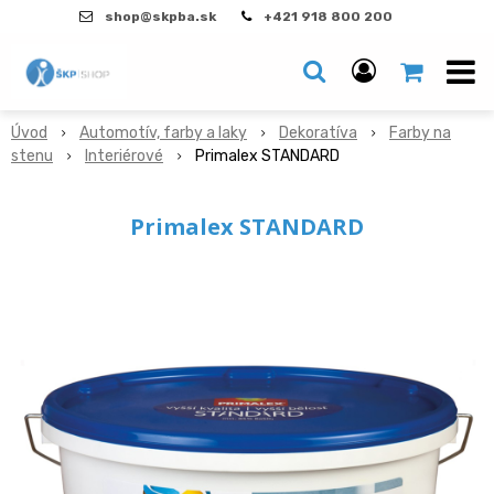
shop@skpba.sk
+421 918 800 200
Úvod
Automotív, farby a laky
Dekoratíva
Farby na
stenu
Interiérové
Primalex STANDARD
Primalex STANDARD