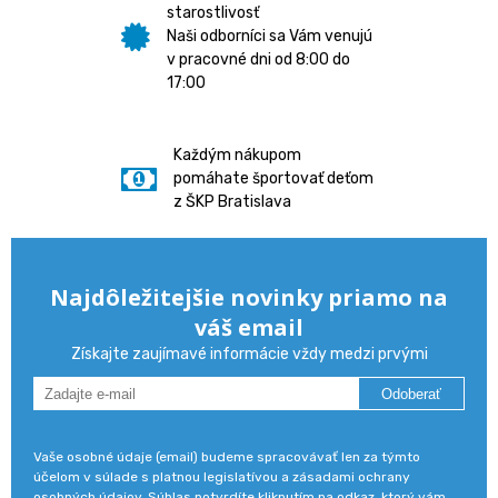
starostlivosť
Naši odborníci sa Vám venujú
v pracovné dni od 8:00 do
17:00
Každým nákupom
pomáhate športovať deťom
z ŠKP Bratislava
Najdôležitejšie novinky priamo na
váš email
Získajte zaujímavé informácie vždy medzi prvými
Odoberať
Vaše osobné údaje (email) budeme spracovávať len za týmto
účelom v súlade s platnou legislatívou a zásadami ochrany
osobných údajov. Súhlas potvrdíte kliknutím na odkaz, ktorý vám