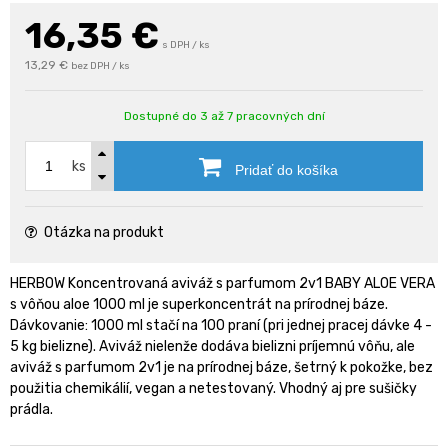
16,35
€
s DPH / ks
13,29 €
bez DPH / ks
Dostupné do 3 až 7 pracovných dní
ks
Pridať do košíka
Otázka na produkt
HERBOW Koncentrovaná aviváž s parfumom 2v1 BABY ALOE VERA
s vôňou aloe 1000 ml je superkoncentrát na prírodnej báze.
Dávkovanie: 1000 ml stačí na 100 praní (pri jednej pracej dávke 4 -
5 kg bielizne). Aviváž nielenže dodáva bielizni príjemnú vôňu, ale
aviváž s parfumom 2v1 je na prírodnej báze, šetrný k pokožke, bez
použitia chemikálií, vegan a netestovaný. Vhodný aj pre sušičky
prádla.