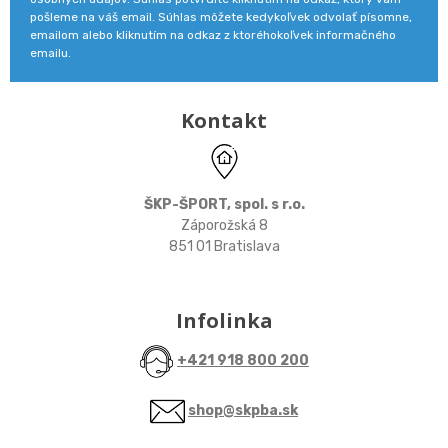
pošleme na váš email. Súhlas môžete kedykoľvek odvolať písomne,
emailom alebo kliknutím na odkaz z ktoréhokoľvek informačného
emailu.
Kontakt
ŠKP-ŠPORT, spol. s r.o.
Záporožská 8
851 01 Bratislava
Infolinka
+421 918 800 200
shop@skpba.sk