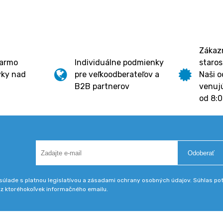
Zákazn
darmo
Individuálne podmienky
staros
vky nad
pre veľkoodberateľov a
Naši o
B2B partnerov
venujú
od 8:0
Odoberať
úlade s platnou legislatívou a zásadami ochrany osobných údajov. Súhlas potv
 z ktoréhokoľvek informačného emailu.