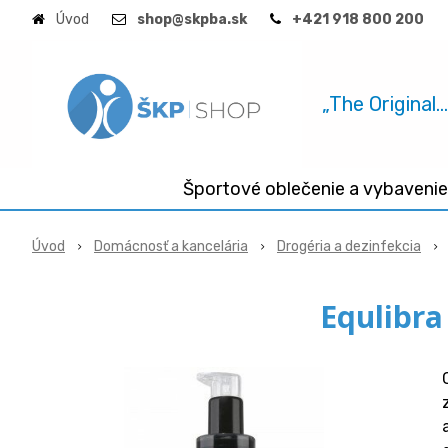
Úvod
shop@skpba.sk
+421 918 800 200
„The Original.
Športové oblečenie a vybavenie
Úvod
Domácnosť a kancelária
Drogéria a dezinfekcia
Equlibra