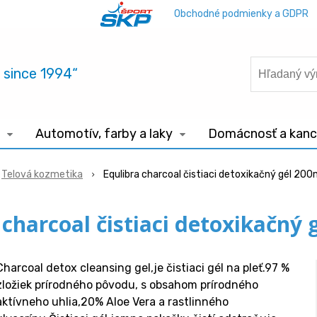
Obchodné podmienky a GDPR
.. since 1994“
Automotív, farby a laky
Domácnosť a kance
Telová kozmetika
Equlibra charcoal čistiaci detoxikačný gél 200
 charcoal čistiaci detoxikačný 
Charcoal detox cleansing gel,je čistiaci gél na pleť.97 %
zložiek prírodného pôvodu, s obsahom prírodného
aktívneho uhlia,20% Aloe Vera a rastlinného