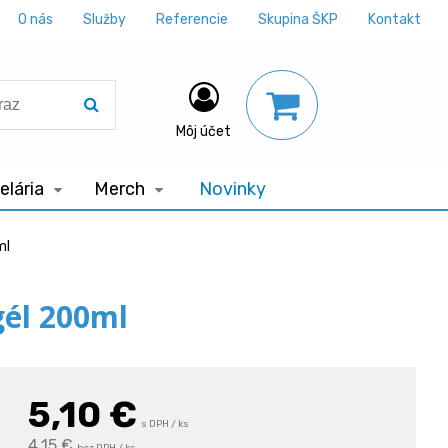
O nás
Služby
Referencie
Skupina ŠKP
Kontakt
Môj účet
lária
Merch
Novinky
ml
gél 200ml
5,10
€
s DPH / ks
4,15 €