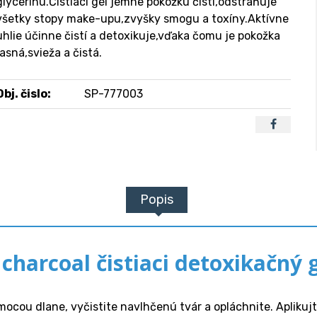
glycerínu.Čistiaci gél jemne pokožku čistí,odstraňuje
všetky stopy make-upu,zvyšky smogu a toxíny.Aktívne
uhlie účinne čistí a detoxikuje,vďaka čomu je pokožka
jasná,svieža a čistá.
Obj. čislo:
SP-777003
Popis
 charcoal čistiaci detoxikačný 
ocou dlane, vyčistite navlhčenú tvár a opláchnite. Aplikuj