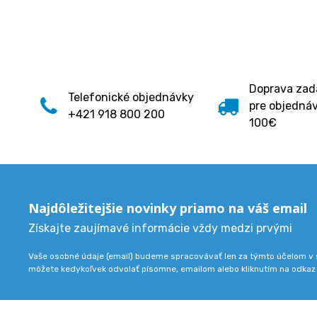
Doprava za
Telefonické objednávky
pre objedná
+421 918 800 200
100€
Najdôležitejšie novinky priamo na váš email
Získajte zaujímavé informácie vždy medzi prvými
Vaše osobné údaje (email) budeme spracovávať len za týmto účelom v s
môžete kedykoľvek odvolať písomne, emailom alebo kliknutím na odkaz