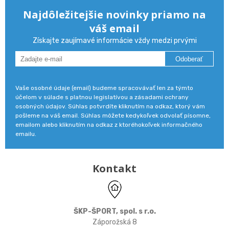
Najdôležitejšie novinky priamo na
váš email
Získajte zaujímavé informácie vždy medzi prvými
Odoberať
Vaše osobné údaje (email) budeme spracovávať len za týmto
účelom v súlade s platnou legislatívou a zásadami ochrany
osobných údajov. Súhlas potvrdíte kliknutím na odkaz, ktorý vám
pošleme na váš email. Súhlas môžete kedykoľvek odvolať písomne,
emailom alebo kliknutím na odkaz z ktoréhokoľvek informačného
emailu.
Kontakt
ŠKP-ŠPORT, spol. s r.o.
Záporožská 8