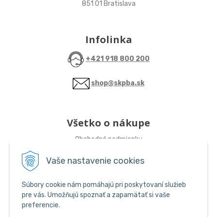
851 01 Bratislava
Infolinka
+421 918 800 200
shop@skpba.sk
Všetko o nákupe
Obchodné podmienky
Vaše nastavenie cookies
Sledujte nás
Súbory cookie nám pomáhajú pri poskytovaní služieb
ŠKP-SHOP
pre vás. Umožňujú spoznať a zapamätať si vaše
preferencie.
ŠKP-SHOP