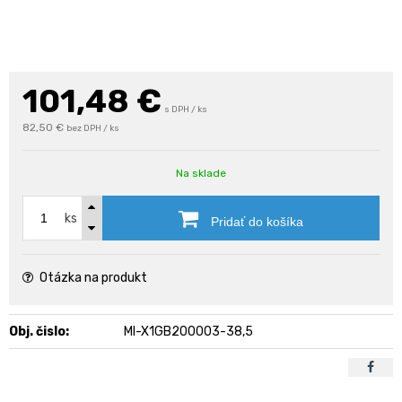
101,48
€
s DPH / ks
82,50 €
bez DPH / ks
Na sklade
ks
Pridať do košíka
Otázka na produkt
Obj. čislo:
MI-X1GB200003-38,5