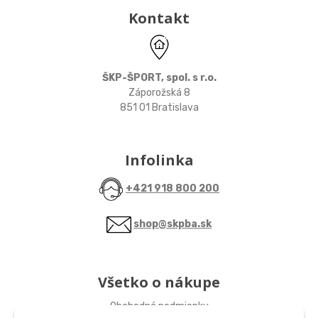
Kontakt
ŠKP-ŠPORT, spol. s r.o.
Záporožská 8
851 01 Bratislava
Infolinka
+421 918 800 200
shop@skpba.sk
Všetko o nákupe
Obchodné podmienky