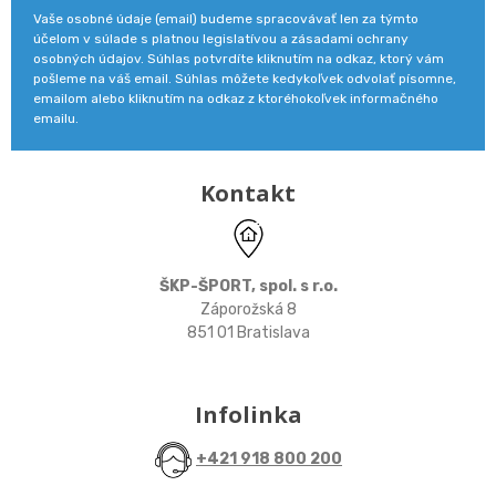
Vaše osobné údaje (email) budeme spracovávať len za týmto
účelom v súlade s platnou legislatívou a zásadami ochrany
osobných údajov. Súhlas potvrdíte kliknutím na odkaz, ktorý vám
pošleme na váš email. Súhlas môžete kedykoľvek odvolať písomne,
emailom alebo kliknutím na odkaz z ktoréhokoľvek informačného
emailu.
Kontakt
ŠKP-ŠPORT, spol. s r.o.
Záporožská 8
851 01 Bratislava
Infolinka
+421 918 800 200