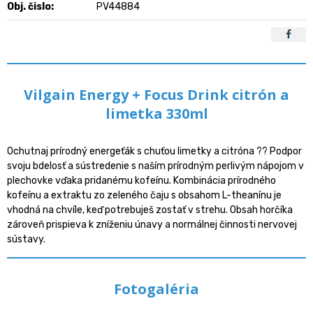
Obj. čislo:
PV44884
Vilgain Energy + Focus Drink citrón a
limetka 330ml
Ochutnaj prírodný energeťák s chuťou limetky a citróna ?? Podpor
svoju bdelosť a sústredenie s naším prírodným perlivým nápojom v
plechovke vďaka pridanému kofeínu. Kombinácia prírodného
kofeínu a extraktu zo zeleného čaju s obsahom L-theanínu je
vhodná na chvíle, keď potrebuješ zostať v strehu. Obsah horčíka
zároveň prispieva k zníženiu únavy a normálnej činnosti nervovej
sústavy.
Fotogaléria