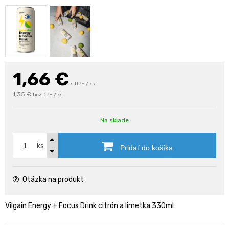
1,66
€
s DPH / ks
1,35 €
bez DPH / ks
Na sklade
ks
Pridať do košíka
Otázka na produkt
Vilgain Energy + Focus Drink citrón a limetka 330ml