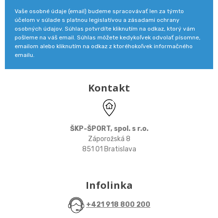
Vaše osobné údaje (email) budeme spracovávať len za týmto
účelom v súlade s platnou legislatívou a zásadami ochrany
osobných údajov. Súhlas potvrdíte kliknutím na odkaz, ktorý vám
pošleme na váš email. Súhlas môžete kedykoľvek odvolať písomne,
emailom alebo kliknutím na odkaz z ktoréhokoľvek informačného
emailu.
Kontakt
ŠKP-ŠPORT, spol. s r.o.
Záporožská 8
851 01 Bratislava
Infolinka
+421 918 800 200