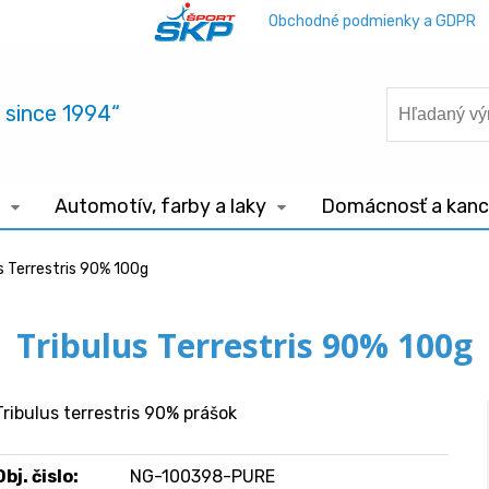
Obchodné podmienky a GDPR
.. since 1994“
Automotív, farby a laky
Domácnosť a kance
s Terrestris 90% 100g
Tribulus Terrestris 90% 100g
Tribulus terrestris 90% prášok
Obj. čislo:
NG-100398-PURE