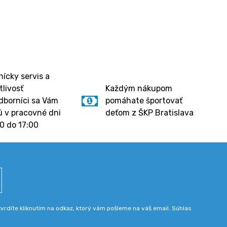
ícky servis a
tlivosť
Každým nákupom
dborníci sa Vám
pomáhate športovať
 v pracovné dni
deťom z ŠKP Bratislava
0 do 17:00
rdíte kliknutím na odkaz, ktorý vám pošleme na váš email. Súhlas