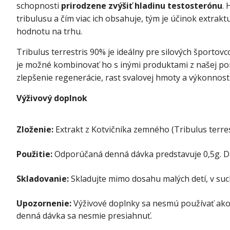
schopnosti
prirodzene zvýšiť hladinu testosterónu
.
tribulusu a čím viac ich obsahuje, tým je účinok extrak
hodnotu na trhu.
Tribulus terrestris 90% je ideálny pre silových športov
je možné kombinovať ho s inými produktami z našej pon
zlepšenie regenerácie, rast svalovej hmoty a výkonnosti
Výživový doplnok
Zloženie:
Extrakt z Kotvičníka zemného (Tribulus terres
Použitie:
Odporúčaná denná dávka predstavuje 0,5g. Dáv
Skladovanie:
Skladujte mimo dosahu malých detí, v such
Upozornenie:
Výživové doplnky sa nesmú používať ako 
denná dávka sa nesmie presiahnuť.