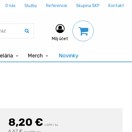
O nás
Služby
Referencie
Skupina ŠKP
Kontakt
Môj účet
lária
Merch
Novinky
8,20
€
s DPH / ks
6,67 €