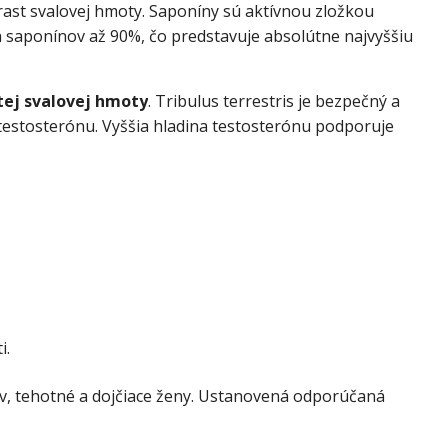
rast svalovej hmoty. Saponíny sú aktívnou zložkou
ah saponínov až 90%, čo predstavuje absolútne najvyššiu
istej svalovej hmoty
. Tribulus terrestris je bezpečný a
testosterónu. Vyššia hladina testosterónu podporuje
i.
ov, tehotné a dojčiace ženy. Ustanovená odporúčaná