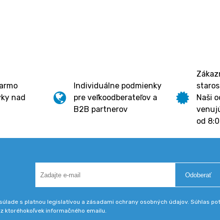
Zákazn
darmo
Individuálne podmienky
staros
vky nad
pre veľkoodberateľov a
Naši o
B2B partnerov
venujú
od 8:0
Odoberať
úlade s platnou legislatívou a zásadami ochrany osobných údajov. Súhlas potv
 z ktoréhokoľvek informačného emailu.