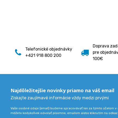
Doprava za
Telefonické objednávky
pre objedná
+421 918 800 200
100€
Najdôležitejšie novinky priamo na váš email
Získajte zaujímavé informácie vždy medzi prvými
Vaše osobné údaje (email) budeme spracovávať len za týmto účelom v s
môžete kedykoľvek odvolať písomne, emailom alebo kliknutím na odkaz