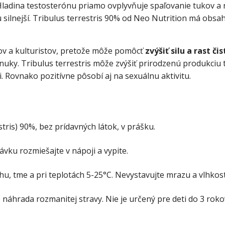
 Hladina testosterónu priamo ovplyvňuje spaľovanie tukov a 
tu silnejší. Tribulus terrestris 90% od Neo Nutrition má obs
cov a kulturistov, pretože môže pomôcť
zvýšiť silu a rast č
uky. Tribulus terrestris môže zvýšiť prirodzenú produkciu 
. Rovnako pozitívne pôsobí aj na sexuálnu aktivitu.
tris) 90%, bez prídavných látok, v prášku.
ku rozmiešajte v nápoji a vypite.
u, tme a pri teplotách 5-25°C. Nevystavujte mrazu a vlhkost
náhrada rozmanitej stravy. Nie je určený pre deti do 3 rok