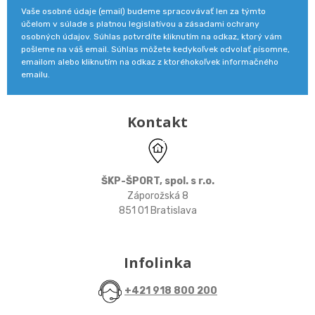
Vaše osobné údaje (email) budeme spracovávať len za týmto
účelom v súlade s platnou legislatívou a zásadami ochrany
osobných údajov. Súhlas potvrdíte kliknutím na odkaz, ktorý vám
pošleme na váš email. Súhlas môžete kedykoľvek odvolať písomne,
emailom alebo kliknutím na odkaz z ktoréhokoľvek informačného
emailu.
Kontakt
ŠKP-ŠPORT, spol. s r.o.
Záporožská 8
851 01 Bratislava
Infolinka
+421 918 800 200