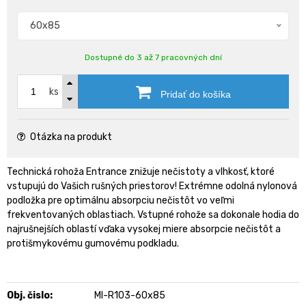
60x85
Dostupné do 3 až 7 pracovných dní
ks
Pridať do košíka
Otázka na produkt
Technická rohoža Entrance znižuje nečistoty a vlhkosť, ktoré
vstupujú do Vašich rušných priestorov! Extrémne odolná nylonová
podložka pre optimálnu absorpciu nečistôt vo veľmi
frekventovaných oblastiach. Vstupné rohože sa dokonale hodia do
najrušnejších oblastí vďaka vysokej miere absorpcie nečistôt a
protišmykovému gumovému podkladu.
Obj. čislo:
MI-R103-60x85