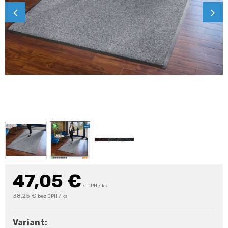
47,05
€
s DPH / ks
38,25 €
bez DPH / ks
Variant: