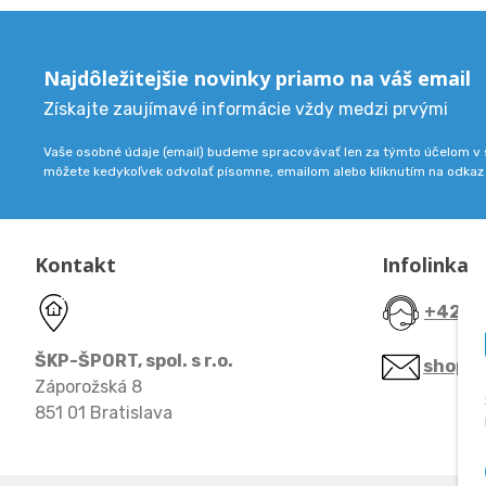
Najdôležitejšie novinky priamo na váš email
Získajte zaujímavé informácie vždy medzi prvými
Vaše osobné údaje (email) budeme spracovávať len za týmto účelom v s
môžete kedykoľvek odvolať písomne, emailom alebo kliknutím na odkaz
Kontakt
Infolinka
+421 9
ŠKP-ŠPORT, spol. s r.o.
shop@
Záporožská 8
851 01 Bratislava