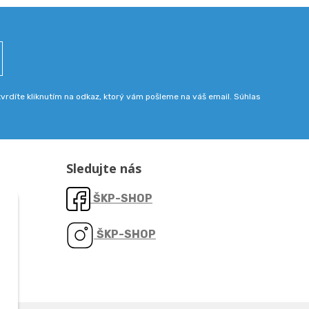
rdíte kliknutím na odkaz, ktorý vám pošleme na váš email. Súhlas
Sledujte nás
ŠKP-SHOP
ŠKP-SHOP