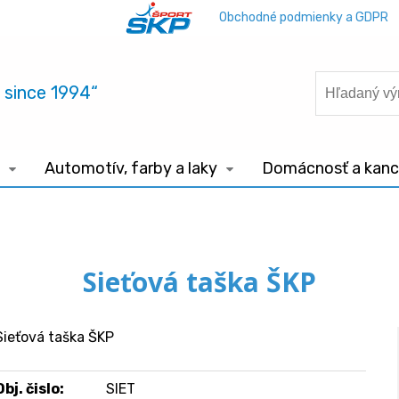
Obchodné podmienky a GDPR
.. since 1994“
Automotív, farby a laky
Domácnosť a kance
Sieťová taška ŠKP
Sieťová taška ŠKP
Obj. čislo:
SIET