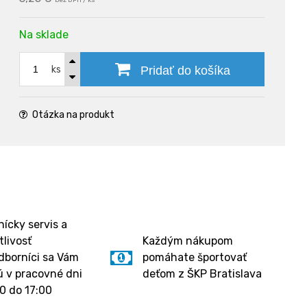
bez DPH / ks
Na sklade
ks
Pridať do košíka
Otázka na produkt
ícky servis a
tlivosť
Každým nákupom
dborníci sa Vám
pomáhate športovať
 v pracovné dni
deťom z ŠKP Bratislava
0 do 17:00