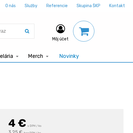
O nás
Služby
Referencie
Skupina ŠKP
Kontakt
Môj účet
lária
Merch
Novinky
4
€
s DPH / ks
3,25 €