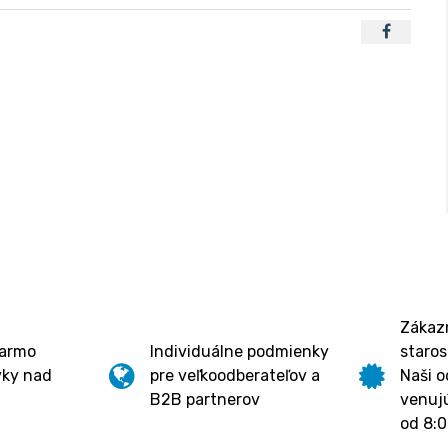
Zákazn
darmo
Individuálne podmienky
staros
vky nad
pre veľkoodberateľov a
Naši o
B2B partnerov
venujú
od 8:0