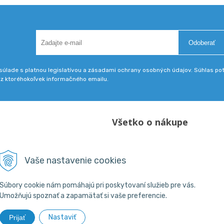
Odoberať
úlade s platnou legislatívou a zásadami ochrany osobných údajov. Súhlas potv
 z ktoréhokoľvek informačného emailu.
Všetko o nákupe
Obchodné podmienky
18 800 200
Vaše nastavenie cookies
skpba.sk
Súbory cookie nám pomáhajú pri poskytovaní služieb pre vás.
Umožňujú spoznať a zapamätať si vaše preferencie.
Nastaviť
Prijať