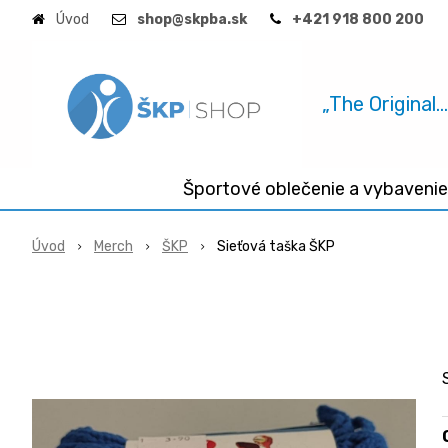
Úvod
shop@skpba.sk
+421 918 800 200
„The Original.
Športové oblečenie a vybavenie
Úvod
Merch
ŠKP
Sieťová taška ŠKP