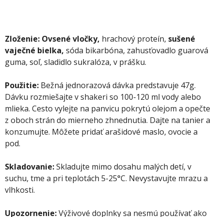
Zloženie:
Ovsené vločky,
hrachový proteín,
sušené
vaječné bielka,
sóda bikarbóna, zahusťovadlo guarová
guma, soľ, sladidlo sukralóza, v prášku.
Použitie:
Bežná jednorazová dávka predstavuje 47g.
Dávku rozmiešajte v shakeri so 100-120 ml vody alebo
mlieka. Cesto vylejte na panvicu pokrytú olejom a opečte
z oboch strán do mierneho zhnednutia. Dajte na tanier a
konzumujte. Môžete pridať arašidové maslo, ovocie a
pod.
Skladovanie:
Skladujte mimo dosahu malých detí, v
suchu, tme a pri teplotách 5-25°C. Nevystavujte mrazu a
vlhkosti.
Upozornenie:
Výživové doplnky sa nesmú používať ako