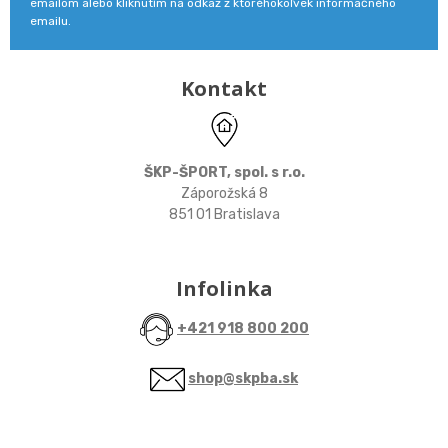
emailom alebo kliknutím na odkaz z ktoréhokoľvek informačného
emailu.
Kontakt
ŠKP-ŠPORT, spol. s r.o.
Záporožská 8
851 01 Bratislava
Infolinka
+421 918 800 200
shop@skpba.sk