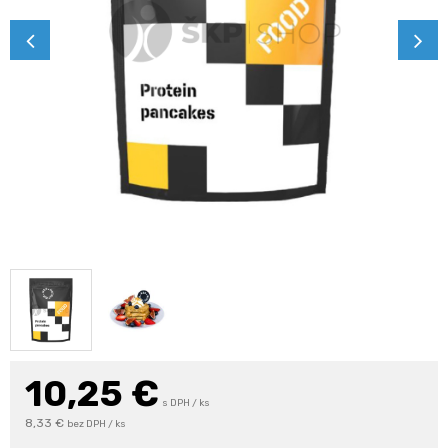
10,25
€
s DPH / ks
8,33 €
bez DPH / ks