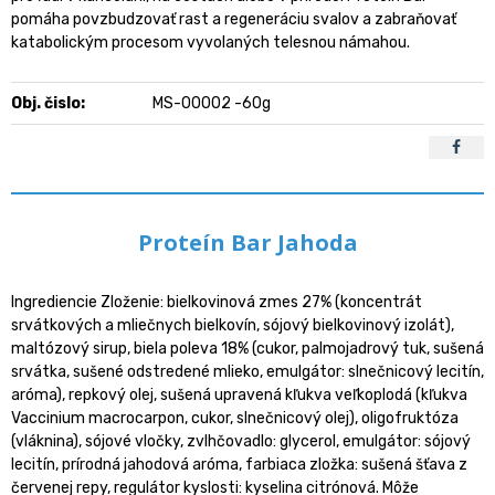
pomáha povzbudzovať rast a regeneráciu svalov a zabraňovať
katabolickým procesom vyvolaných telesnou námahou.
Obj. čislo:
MS-00002 -60g
Proteín Bar Jahoda
Ingrediencie Zloženie: bielkovinová zmes 27% (koncentrát
srvátkových a mliečnych bielkovín, sójový bielkovinový izolát),
maltózový sirup, biela poleva 18% (cukor, palmojadrový tuk, sušená
srvátka, sušené odstredené mlieko, emulgátor: slnečnicový lecitín,
aróma), repkový olej, sušená upravená kľukva veľkoplodá (kľukva
Vaccinium macrocarpon, cukor, slnečnicový olej), oligofruktóza
(vláknina), sójové vločky, zvlhčovadlo: glycerol, emulgátor: sójový
lecitín, prírodná jahodová aróma, farbiaca zložka: sušená šťava z
červenej repy, regulátor kyslosti: kyselina citrónová. Môže