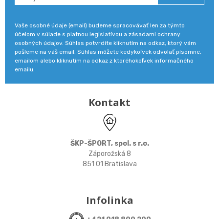
Vaše osobné údaje (email) budeme spracovávať len za týmto
účelom v súlade s platnou legislatívou a zásadami ochrany
osobných údajov. Súhlas potvrdíte kliknutím na odkaz, ktorý vám
pošleme na váš email. Súhlas môžete kedykoľvek odvolať písomne,
emailom alebo kliknutím na odkaz z ktoréhokoľvek informačného
emailu.
Kontakt
ŠKP-ŠPORT, spol. s r.o.
Záporožská 8
851 01 Bratislava
Infolinka