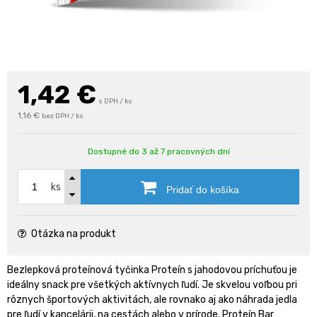
1,42
€
s DPH / ks
1,16 €
bez DPH / ks
Dostupné do 3 až 7 pracovných dní
ks
Pridať do košíka
Otázka na produkt
Bezlepková proteínová tyčinka Proteín s jahodovou príchuťou je
ideálny snack pre všetkých aktívnych ľudí. Je skvelou voľbou pri
rôznych športových aktivitách, ale rovnako aj ako náhrada jedla
pre ľudí v kancelárii, na cestách alebo v prírode. Proteín Bar