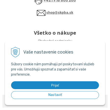
+421 918 800 200
shop@skpba.sk
Všetko o nákupe
Obchodné podmienky
Vaše nastavenie cookies
Sledujte nás
Súbory cookie nám pomáhajú pri poskytovaní služieb
ŠKP-SHOP
pre vás. Umožňujú spoznať a zapamätať si vaše
preferencie.
ŠKP-SHOP
Prijať
Nastaviť
© 2026 ŠKP SHOP •
NextShop
&
e-shop Pohoda Connector
by
NextCom
s.r.o.