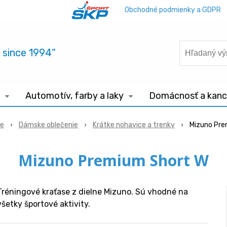
Obchodné podmienky a GDPR
.. since 1994“
Automotív, farby a laky
Domácnosť a kance
ie
Dámske oblečenie
Krátke nohavice a trenky
Mizuno Pre
Mizuno Premium Short W
Tréningové kraťase z dielne Mizuno. Sú vhodné na
všetky športové aktivity.