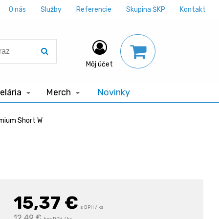
O nás
Služby
Referencie
Skupina ŠKP
Kontakt
Môj účet
lária
Merch
Novinky
mium Short W
15,37
€
s DPH / ks
12,49 €