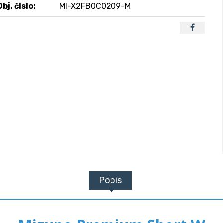
Obj. čislo:
MI-X2FB0C0209-M
Popis