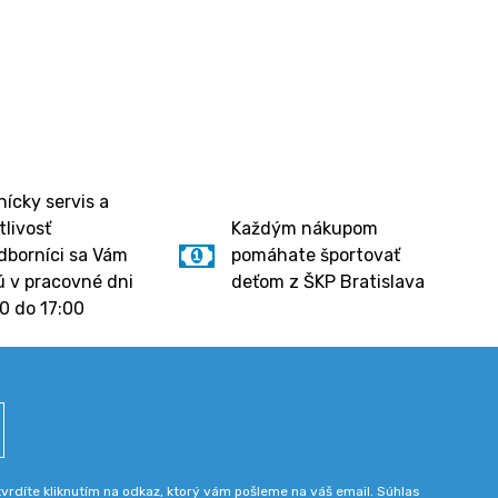
.
ícky servis a
tlivosť
Každým nákupom
dborníci sa Vám
pomáhate športovať
 v pracovné dni
deťom z ŠKP Bratislava
0 do 17:00
rdíte kliknutím na odkaz, ktorý vám pošleme na váš email. Súhlas