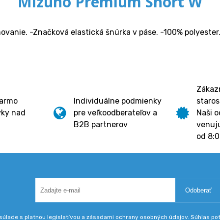
Mizuno Premium Short W
ovanie. -Značková elastická šnúrka v páse. -100% polyester
Zákazn
darmo
Individuálne podmienky
staros
vky nad
pre veľkoodberateľov a
Naši o
B2B partnerov
venujú
od 8:0
Odoberať
úlade s platnou legislatívou a zásadami ochrany osobných údajov. Súhlas potv