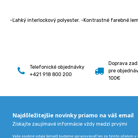
-Ľahký interlockový polyester. -Kontrastné farebné lem
Doprava za
Telefonické objednávky
pre objedná
+421 918 800 200
100€
Najdôležitejšie novinky priamo na váš email
Získajte zaujímavé informácie vždy medzi prvými
Vaše osobné údaje (email) budeme spracovávať len za týmto účelom v s