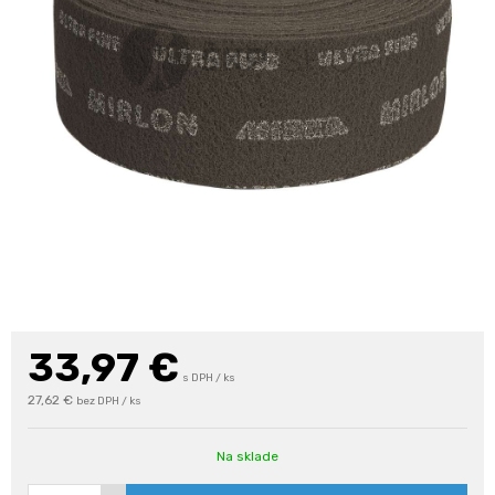
33,97
€
s DPH / ks
27,62 €
bez DPH / ks
Na sklade