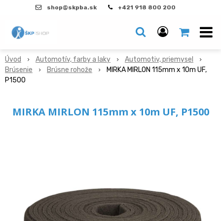
shop@skpba.sk
+421 918 800 200
Úvod
Automotív, farby a laky
Automotiv, priemysel
Brúsenie
Brúsne rohože
MIRKA MIRLON 115mm x 10m UF,
P1500
MIRKA MIRLON 115mm x 10m UF, P1500