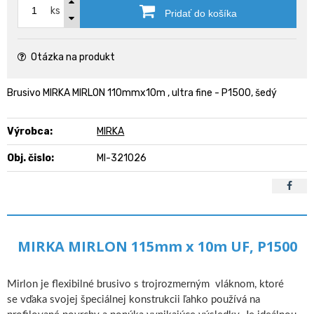
ks
Pridať do košíka
Otázka na produkt
Brusivo MIRKA MIRLON 110mmx10m , ultra fine - P1500, šedý
Výrobca:
MIRKA
Obj. čislo:
MI-321026
MIRKA MIRLON 115mm x 10m UF, P1500
Mirlon je flexibilné brusivo s trojrozmerným vláknom, ktoré
se vďaka svojej špeciálnej konstrukcii ľahko používá na