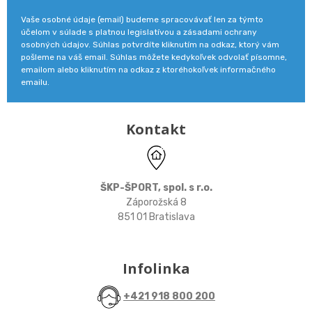
Vaše osobné údaje (email) budeme spracovávať len za týmto
účelom v súlade s platnou legislatívou a zásadami ochrany
osobných údajov. Súhlas potvrdíte kliknutím na odkaz, ktorý vám
pošleme na váš email. Súhlas môžete kedykoľvek odvolať písomne,
emailom alebo kliknutím na odkaz z ktoréhokoľvek informačného
emailu.
Kontakt
ŠKP-ŠPORT, spol. s r.o.
Záporožská 8
851 01 Bratislava
Infolinka
+421 918 800 200