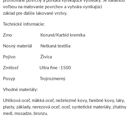
profilované povrchy a ponúka vynikajúce výsledky. Je ideálnou
voľbou na matovanie povrchov a vytvára vynikajúci
základ pre ďalšie lakované vrstvy.
Technické informácie:
Zrno Korund/Karbid kremíka
Nosný materiál Netkaná textília
Pojivo Živica
Zrnitosť Ultra fine -1500
Posyp Trojrozmerný
Vhodné materiály:
Uhlíková oceľ, mäkká oceľ, neželezmé kovy, farebné kovy, laky,
plasty, základy, nerezová oceľ, oceľ, syntetické materiály, zliatiny
medi, mosadze, bronzu.