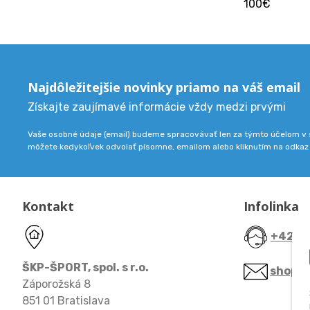
100€
Najdôležitejšie novinky priamo na váš email
Získajte zaujímavé informácie vždy medzi prvými
Vaše osobné údaje (email) budeme spracovávať len za týmto účelom v s
môžete kedykoľvek odvolať písomne, emailom alebo kliknutím na odkaz
Kontakt
Infolinka
+421 9
ŠKP-ŠPORT, spol. s r.o.
shop@
Záporožská 8
851 01 Bratislava