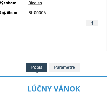
Výrobca:
Biodien
Obj. čislo:
BI-00006
Popis
Parametre
LÚČNY VÁNOK