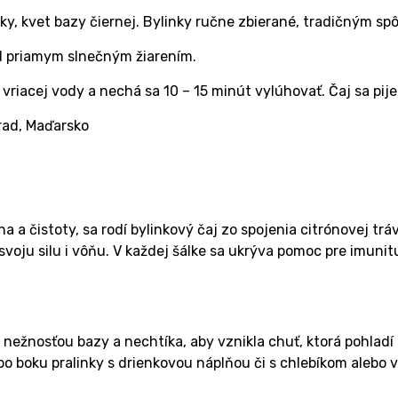
rsky, kvet bazy čiernej. Bylinky ručne zbierané, tradičným s
d priamym slnečným žiarením.
 vriacej vody a nechá sa 10 – 15 minút vylúhovať. Čaj sa pij
rad, Maďarsko
a a čistoty, sa rodí bylinkový čaj zo spojenia citrónovej trá
 svoju silu i vôňu. V každej šálke sa ukrýva pomoc pre imunit
 nežnosťou bazy a nechtíka, aby vznikla chuť, ktorá pohladí 
ne po boku pralinky s drienkovou náplňou či s chlebíkom ale