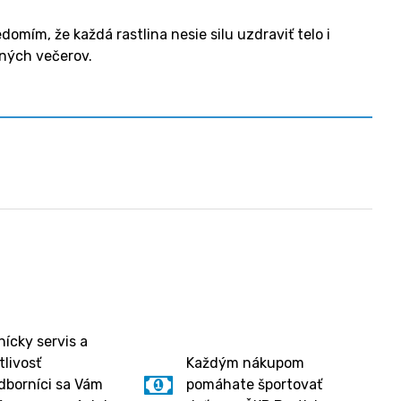
omím, že každá rastlina nesie silu uzdraviť telo i
imných večerov.
ícky servis a
tlivosť
Každým nákupom
dborníci sa Vám
pomáhate športovať