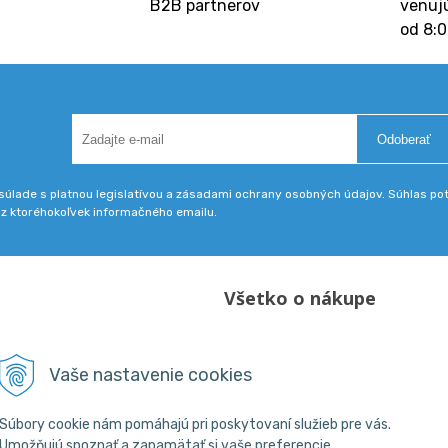
B2B partnerov
venujú
od 8:0
Odoberať
úlade s platnou legislatívou a zásadami ochrany osobných údajov. Súhlas potv
 z ktoréhokoľvek informačného emailu.
Všetko o nákupe
Obchodné podmienky
18 800 200
Vaše nastavenie cookies
skpba.sk
Súbory cookie nám pomáhajú pri poskytovaní služieb pre vás.
Umožňujú spoznať a zapamätať si vaše preferencie.