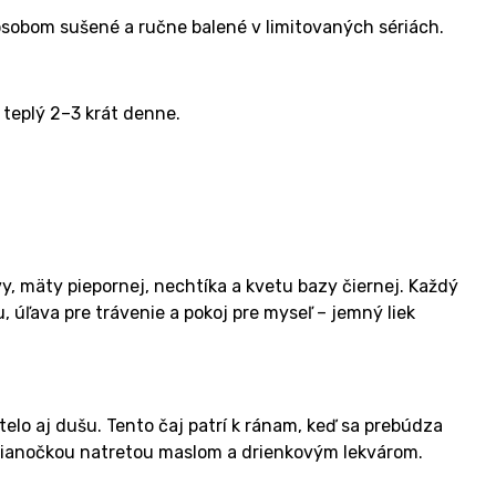
pôsobom sušené a ručne balené v limitovaných sériách.
e teplý 2–3 krát denne.
vy, mäty piepornej, nechtíka a kvetu bazy čiernej. Každý
u, úľava pre trávenie a pokoj pre myseľ – jemný liek
telo aj dušu. Tento čaj patrí k ránam, keď sa prebúdza
bo vianočkou natretou maslom a drienkovým lekvárom.