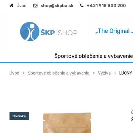
Úvod
shop@skpba.sk
+421 918 800 200
„The Original.
Športové oblečenie a vybavenie
Úvod
Športové oblečenie a vybavenie
Výživa
LÚČNY
Novinka