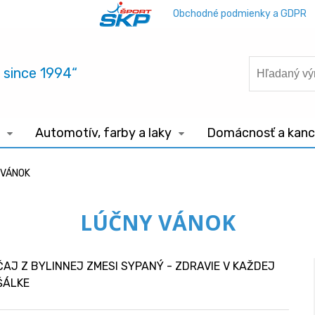
Obchodné podmienky a GDPR
.. since 1994“
Automotív, farby a laky
Domácnosť a kance
 VÁNOK
LÚČNY VÁNOK
ČAJ Z BYLINNEJ ZMESI SYPANÝ - ZDRAVIE V KAŽDEJ
ŠÁLKE