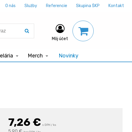
O nás
Služby
Referencie
Skupina ŠKP
Kontakt
Môj účet
lária
Merch
Novinky
7,26
€
s DPH / ks
5,90 €