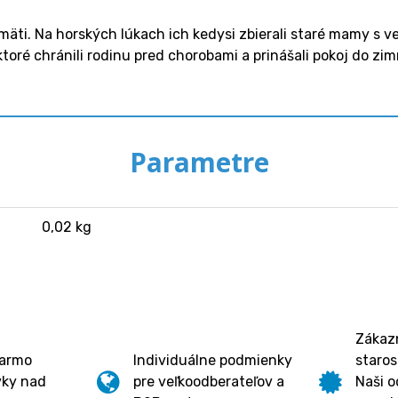
äti. Na horských lúkach ich kedysi zbierali staré mamy s ved
, ktoré chránili rodinu pred chorobami a prinášali pokoj do z
Parametre
0,02 kg
Zákazn
darmo
Individuálne podmienky
staros
vky nad
pre veľkoodberateľov a
Naši o