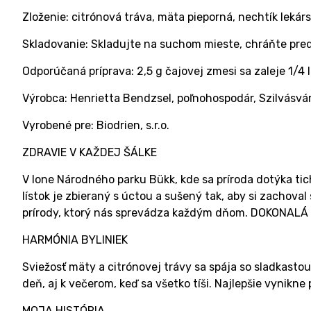
Zloženie: citrónová tráva, mäta pieporná, nechtík leká
Skladovanie: Skladujte na suchom mieste, chráňte pre
Odporúčaná príprava: 2,5 g čajovej zmesi sa zaleje 1/4 l
Výrobca: Henrietta Bendzsel, poľnohospodár, Szilvásvá
Vyrobené pre: Biodrien, s.r.o.
ZDRAVIE V KAŽDEJ ŠÁLKE
V lone Národného parku Bükk, kde sa príroda dotýka tich
lístok je zbieraný s úctou a sušený tak, aby si zachoval
prírody, ktorý nás sprevádza každým dňom. DOKONALÁ
HARMÓNIA BYLINIEK
Sviežosť mäty a citrónovej trávy sa spája so sladkastou
deň, aj k večerom, keď sa všetko tíši. Najlepšie vynik
MOJA HISTÓRIA