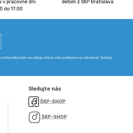
 v pracovné dni
deťom z ŠKP Bratislava
0 do 17:00
rdíte kliknutím na odkaz, ktorý vám pošleme na váš email. Súhlas
Sledujte nás
ŠKP-SHOP
ŠKP-SHOP