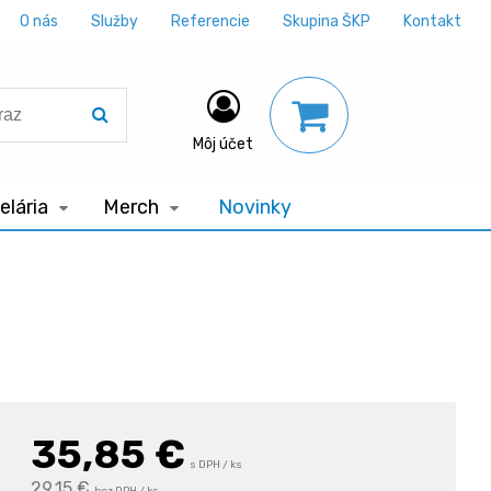
O nás
Služby
Referencie
Skupina ŠKP
Kontakt
Môj účet
lária
Merch
Novinky
35,85
€
s DPH / ks
29,15 €