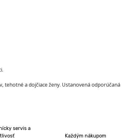
i.
ov, tehotné a dojčiace ženy. Ustanovená odporúčaná
ícky servis a
tlivosť
Každým nákupom