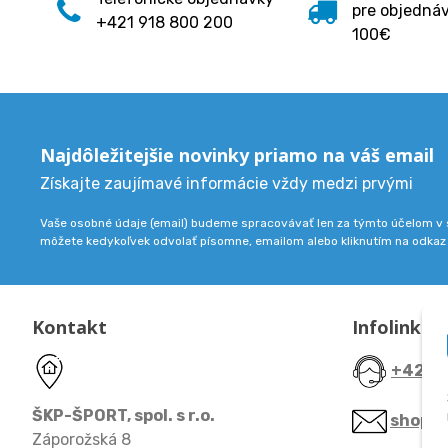
pre objedná
+421 918 800 200
100€
Najdôležitejšie novinky priamo na váš email
Získajte zaujímavé informácie vždy medzi prvými
Vaše osobné údaje (email) budeme spracovávať len za týmto účelom v s
môžete kedykoľvek odvolať písomne, emailom alebo kliknutím na odkaz
Kontakt
Infolinka
+421 9
ŠKP-ŠPORT, spol. s r.o.
shop@
Záporožská 8