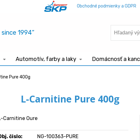
Obchodné podmienky a GDPR
.. since 1994“
Automotív, farby a laky
Domácnosť a kance
itine Pure 400g
L-Carnitine Pure 400g
L-Carnitine Oure
Obj. čislo:
NG-100363-PURE