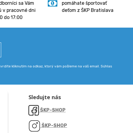
dborníci sa Vám
pomáhate športovať
 v pracovné dni
deťom z ŠKP Bratislava
0 do 17:00
rdíte kliknutím na odkaz, ktorý vám pošleme na váš email. Súhlas
Sledujte nás
ŠKP-SHOP
ŠKP-SHOP