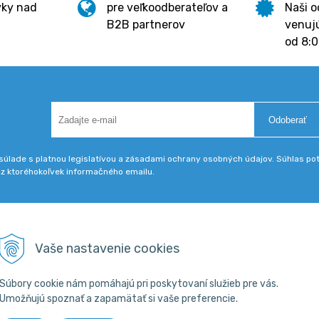
vky nad
pre veľkoodberateľov a
Naši o
B2B partnerov
venujú
od 8:0
Odoberať
úlade s platnou legislatívou a zásadami ochrany osobných údajov. Súhlas potv
 z ktoréhokoľvek informačného emailu.
Všetko o nákupe
Vaše nastavenie cookies
Obchodné podmienky
18 800 200
Súbory cookie nám pomáhajú pri poskytovaní služieb pre vás.
skpba.sk
Umožňujú spoznať a zapamätať si vaše preferencie.