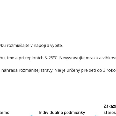
u rozmiešajte v nápoji a vypite.
u, tme a pri teplotách 5-25°C. Nevystavujte mrazu a vlhkost
náhrada rozmanitej stravy. Nie je určený pre deti do 3 rok
Zákazn
darmo
Individuálne podmienky
staros