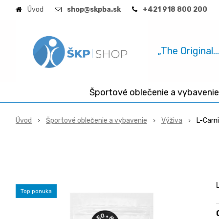
Úvod
shop@skpba.sk
+421 918 800 200
„The Original.
Športové oblečenie a vybavenie
Úvod
Športové oblečenie a vybavenie
Výživa
L-Carn
Top ponuka