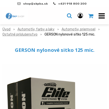
shop@skpba.sk
+421 918 800 200
Úvod
Automotív, farby a laky
Automotiv, priemysel
Ostatné príslušenstvo
GERSON nylonové sitko 125 mic.
GERSON nylonové sitko 125 mic.