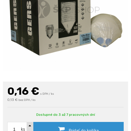
0,16
€
s DPH / ks
0,13 €
bez DPH / ks
Dostupné do 3 až 7 pracovných dní
ks
Pridať do košíka