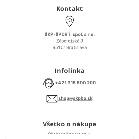
Kontakt
ŠKP-ŠPORT, spol. s r.o.
Záporožská 8
851 01 Bratislava
Infolinka
+421 918 800 200
shop@skpba.sk
Všetko o nákupe
Obchodné podmienky