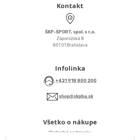
Kontakt
ŠKP-ŠPORT, spol. s r.o.
Záporožská 8
851 01 Bratislava
Infolinka
+421 918 800 200
shop@skpba.sk
Všetko o nákupe
Obchodné podmienky