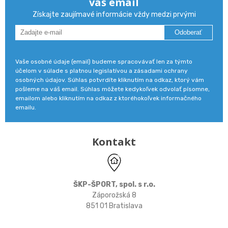
váš email
Získajte zaujímavé informácie vždy medzi prvými
Odoberať
Vaše osobné údaje (email) budeme spracovávať len za týmto
účelom v súlade s platnou legislatívou a zásadami ochrany
osobných údajov. Súhlas potvrdíte kliknutím na odkaz, ktorý vám
pošleme na váš email. Súhlas môžete kedykoľvek odvolať písomne,
emailom alebo kliknutím na odkaz z ktoréhokoľvek informačného
emailu.
Kontakt
ŠKP-ŠPORT, spol. s r.o.
Záporožská 8
851 01 Bratislava