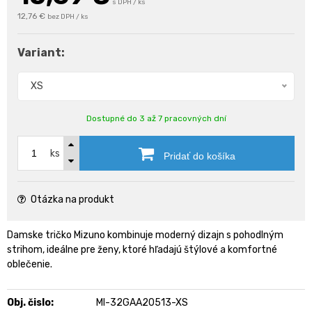
s DPH / ks
12,76 €
bez DPH / ks
Variant:
XS
Dostupné do 3 až 7 pracovných dní
ks
Pridať do košíka
Otázka na produkt
Damske tričko Mizuno kombinuje moderný dizajn s pohodlným
strihom, ideálne pre ženy, ktoré hľadajú štýlové a komfortné
oblečenie.
Obj. čislo:
MI-32GAA20513-XS