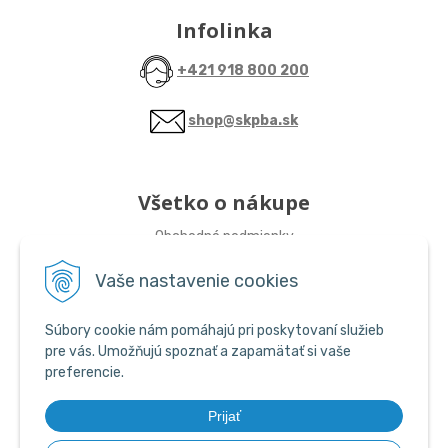
Infolinka
+421 918 800 200
shop@skpba.sk
Všetko o nákupe
Obchodné podmienky
Vaše nastavenie cookies
Sledujte nás
Súbory cookie nám pomáhajú pri poskytovaní služieb
ŠKP-SHOP
pre vás. Umožňujú spoznať a zapamätať si vaše
preferencie.
ŠKP-SHOP
Prijať