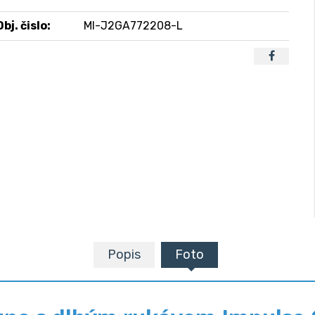
Obj. čislo:
MI-J2GA772208-L
Popis
Foto