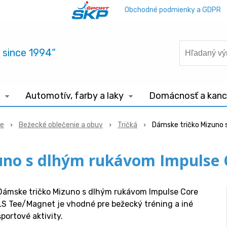
Obchodné podmienky a GDPR
.. since 1994“
Automotív, farby a laky
Domácnosť a kance
ie
Bežecké oblečenie a obuv
Tričká
Dámske tričko Mizuno 
uno s dlhým rukávom Impulse 
Dámske tričko Mizuno s dlhým rukávom Impulse Core
LS Tee/Magnet je vhodné pre bežecký tréning a iné
športové aktivity.