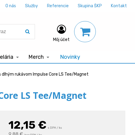
O nás
Služby
Referencie
Skupina ŠKP
Kontakt
Môj účet
lária
Merch
Novinky
s dlhým rukávom Impulse Core LS Tee/Magnet
Core LS Tee/Magnet
12,15
€
s DPH / ks
9,88 €