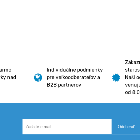
Zákazn
darmo
Individuálne podmienky
staros
vky nad
pre veľkoodberateľov a
Naši o
B2B partnerov
venujú
od 8:0
Odoberať