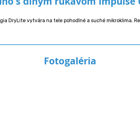
uno s dlhým rukávom Impulse 
ia DryLite vytvára na tele pohodlné a suché mikroklima. Re
Fotogaléria