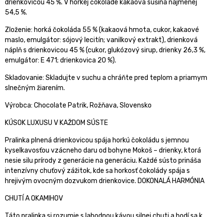
drienkovicou 45 %. V horkej čokoláde kakaová sušina najmenej
54,5 %.
Zloženie: horká čokoláda 55 % (kakaová hmota, cukor, kakaové
maslo, emulgátor: sójový lecitín; vanilkový extrakt), drienková
náplň s drienkovicou 45 % (cukor, glukózový sirup, drienky 26,3 %,
emulgátor: E 471; drienkovica 20 %).
Skladovanie: Skladujte v suchu a chráňte pred teplom a priamym
slnečným žiarením.
Výrobca: Chocolate Patrik, Rožňava, Slovensko
KÚSOK LUXUSU V KAŽDOM SÚSTE
Pralinka plnená drienkovicou spája horkú čokoládu s jemnou
kyselkavosťou vzácneho daru od bohyne Mokoš – drienky, ktorá
nesie silu prírody z generácie na generáciu. Každé sústo prináša
intenzívny chuťový zážitok, kde sa horkosť čokolády spája s
hrejivým ovocným dozvukom drienkovice. DOKONALÁ HARMÓNIA
CHUTÍ A OKAMIHOV
Táto pralinka si rozumie s lahodnou kávou silnej chuti a hodí sa k