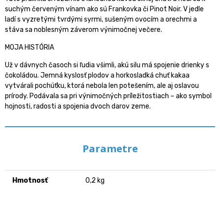
suchým červeným vínam ako sú Frankovka či Pinot Noir. V jedle
ladí s vyzretými tvrdými syrmi, sušeným ovocím a orechmi a
stáva sa noblesným záverom výnimočnej večere.
MOJA HISTÓRIA
Už v dávnych časoch si ľudia všimli, akú silu má spojenie drienky s
čokoládou. Jemná kyslosť plodov a horkosladká chuť kakaa
vytvárali pochúťku, ktorá nebola len potešením, ale aj oslavou
prírody. Podávala sa pri výnimočných príležitostiach – ako symbol
hojnosti, radosti a spojenia dvoch darov zeme.
Parametre
Hmotnosť
0,2 kg