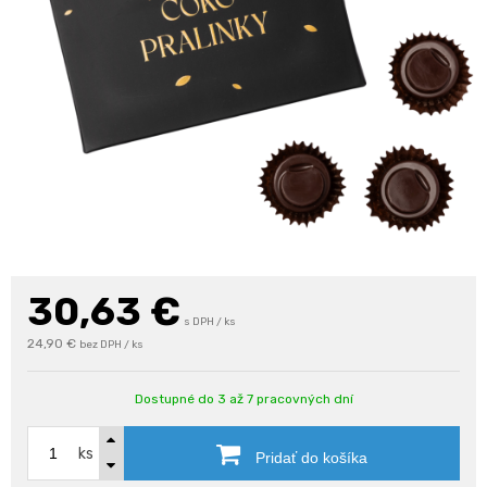
30,63
€
s DPH / ks
24,90 €
bez DPH / ks
Dostupné do 3 až 7 pracovných dní
ks
Pridať do košíka